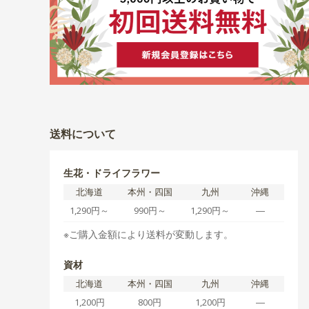
送料について
生花・ドライフラワー
北海道
本州・四国
九州
沖縄
1,290円～
990円～
1,290円～
―
※ご購入金額により送料が変動します。
資材
北海道
本州・四国
九州
沖縄
1,200円
800円
1,200円
―