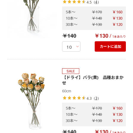
（
4
）
4.5
5本
～
￥170
￥160
10本
～
￥140
￥130
30本
～
￥130
￥120
￥140
￥130
/
1本あたり
カートに追加
【ドライ】バラ(黄) 品種おまか
せ
60cm
（
3
）
4.3
5本
～
￥170
￥160
10本
～
￥140
￥130
30本
～
￥130
￥120
￥140
￥130
/
1本あたり