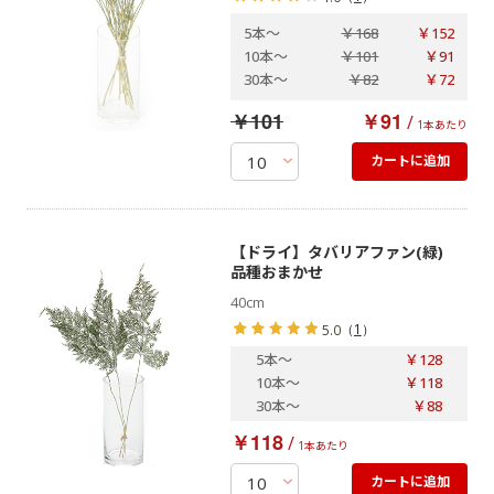
5本
～
￥168
￥152
10本
～
￥101
￥91
30本
～
￥82
￥72
￥101
￥91
/
1本あたり
カートに追加
【ドライ】タバリアファン(緑)
品種おまかせ
40cm
（
1
）
5.0
5本
～
￥128
10本
～
￥118
30本
～
￥88
￥118
/
1本あたり
カートに追加