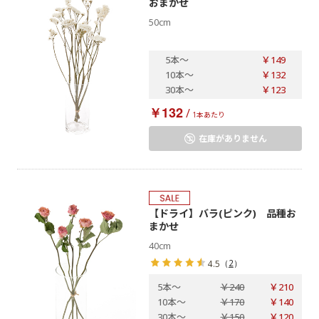
おまかせ
50cm
5本
～
￥149
10本
～
￥132
30本
～
￥123
￥132
/
1本あたり
在庫がありません
【ドライ】バラ(ピンク) 品種お
まかせ
40cm
（
2
）
4.5
5本
～
￥240
￥210
10本
～
￥170
￥140
30本
～
￥150
￥120