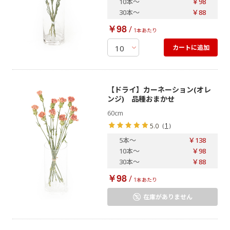
10本
～
￥98
30本
～
￥88
￥98
/
1本あたり
カートに追加
【ドライ】カーネーション(オレ
ンジ) 品種おまかせ
60cm
（
1
）
5.0
5本
～
￥138
10本
～
￥98
30本
～
￥88
￥98
/
1本あたり
在庫がありません