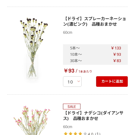
【ドライ】スプレーカーネーショ
ン(濃ピンク) 品種おまかせ
60cm
5本
～
￥133
10本
～
￥93
30本
～
￥83
￥93
/
1本あたり
カートに追加
【ドライ】ナデシコ(ダイアンサ
ス) 品種おまかせ
60cm
（
1
）
4.0