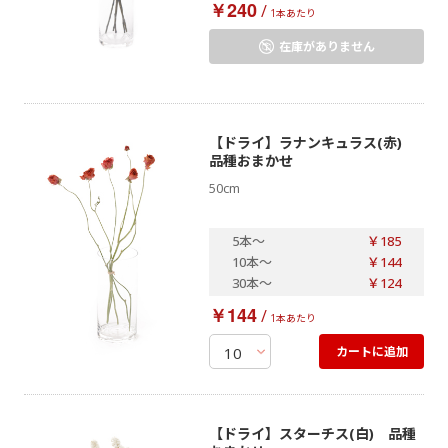
￥240
/
1本あたり
在庫がありません
【ドライ】ラナンキュラス(赤)
品種おまかせ
50cm
5本
～
￥185
10本
～
￥144
30本
～
￥124
￥144
/
1本あたり
カートに追加
【ドライ】スターチス(白) 品種