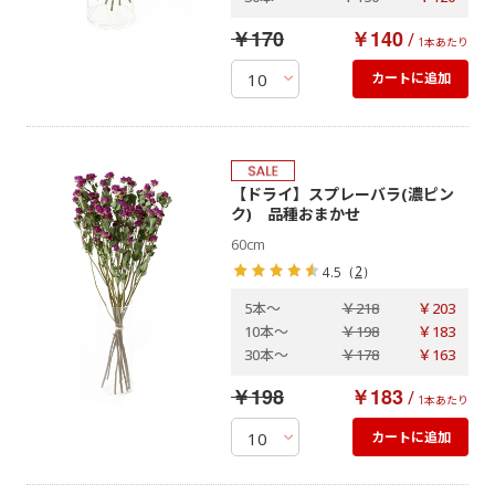
￥170
￥140
/
1本あたり
カートに追加
【ドライ】スプレーバラ(濃ピン
ク) 品種おまかせ
60cm
（
2
）
4.5
5本
～
￥218
￥203
10本
～
￥198
￥183
30本
～
￥178
￥163
￥198
￥183
/
1本あたり
カートに追加