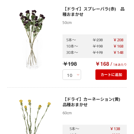
【ドライ】スプレーバラ(赤) 品
種おまかせ
50cm
5本
～
￥238
￥208
10本
～
￥198
￥168
30本
～
￥178
￥148
￥198
￥168
/
1本あたり
カートに追加
【ドライ】カーネーション(黄)
品種おまかせ
60cm
5本
～
￥138