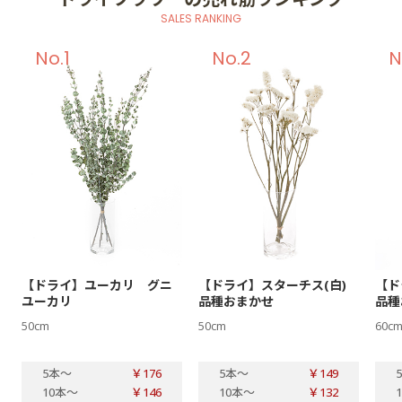
SALES RANKING
1
2
【ドライ】ユーカリ グニ
【ドライ】スターチス(白)
【ド
ユーカリ
品種おまかせ
品種
50cm
50cm
60c
5本
～
￥176
5本
～
￥149
10本
～
￥146
10本
～
￥132