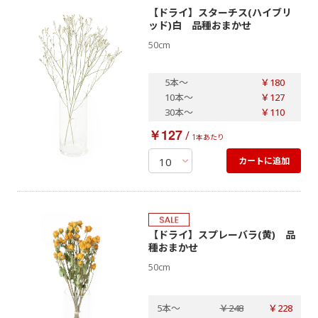
【ドライ】スターチス(ハイブリ
ッド)白 品種おまかせ
50cm
5本
～
￥180
10本
～
￥127
30本
～
￥110
￥127
/
1本あたり
カートに追加
【ドライ】スプレーバラ(黄) 品
種おまかせ
50cm
5本
～
￥248
￥228