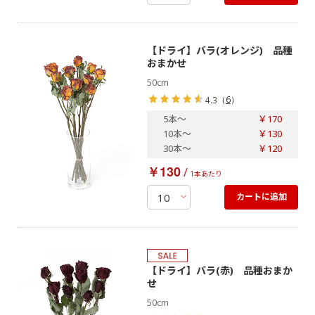
【ドライ】バラ(オレンジ) 品種
おまかせ
50cm
（
6
）
4.3
5本
～
￥170
10本
～
￥130
30本
～
￥120
￥130
/
1本あたり
カートに追加
【ドライ】バラ(赤) 品種おまか
せ
50cm