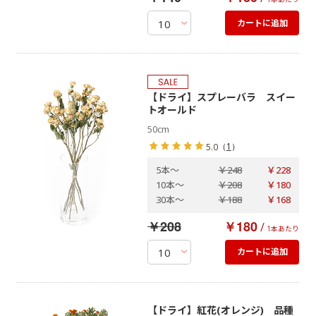
カートに追加
【ドライ】スプレーバラ スイー
トオールド
50cm
（
1
）
5.0
5本
～
￥248
￥228
10本
～
￥208
￥180
30本
～
￥188
￥168
￥208
￥180
/
1本あたり
カートに追加
【ドライ】紅花(オレンジ) 品種