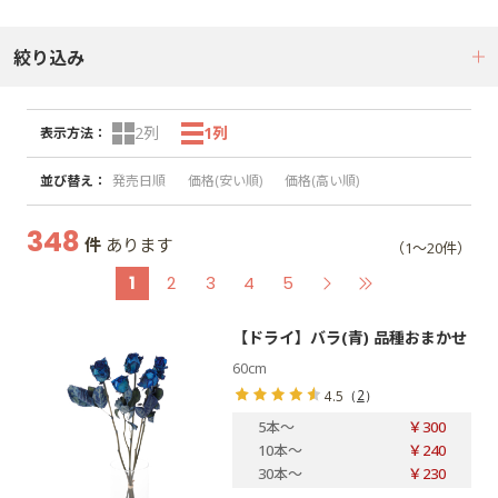
絞り込み
2列
1列
表示方法
：
並び替え
：
発売日順
価格(安い順)
価格(高い順)
348
件
あります
（1～20件）
1
2
3
4
5
【ドライ】バラ(青) 品種おまかせ
60cm
（
2
）
4.5
5本
～
￥300
10本
～
￥240
30本
～
￥230