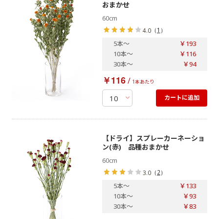
おまかせ
60cm
（
1
）
4.0
5本
～
￥193
10本
～
￥116
30本
～
￥94
￥116
/
1本あたり
カートに追加
【ドライ】スプレーカーネーショ
ン(赤) 品種おまかせ
60cm
（
2
）
3.0
5本
～
￥133
10本
～
￥93
30本
～
￥83