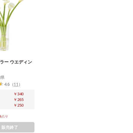
ラー ウエディン
知県
4.6
（
11
）
￥340
￥265
￥250
あたり
販売終了