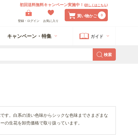
初回送料無料キャンペーン実施中！
(
詳しくはこちら
)
0
買い物かご
登録・ログイン
お気に入り
キャンペーン・特集
ガイド
検索
花です。白系の淡い色味からシックな色味までさまざまな
ラーの生花を卸売価格で取り扱っています。