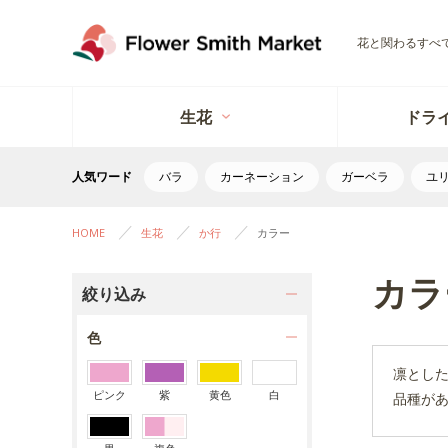
花と関わるすべ
生花
ドラ
人気ワード
バラ
カーネーション
ガーベラ
ユ
HOME
生花
か行
カラー
カラ
絞り込み
色
凛とし
ピンク
紫
黄色
白
品種が