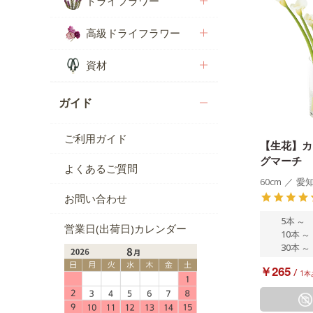
ドライフラワー
高級ドライフラワー
資材
ガイド
ご利用ガイド
【生花】カ
グマーチ
よくあるご質問
60cm
／
愛
お問い合わせ
5本
～
営業日(出荷日)カレンダー
10本
～
30本
～
￥265
/
1本