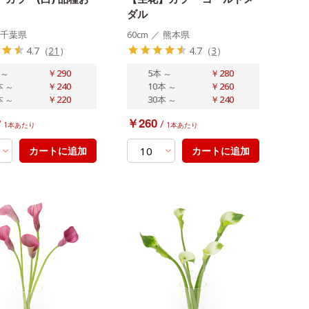
ダル
千葉県
60cm
／
熊本県
4.7
（
21
）
4.7
（
3
）
～
￥290
5本
～
￥280
本
～
￥240
10本
～
￥260
本
～
￥220
30本
～
￥240
￥260
/
/
1本あたり
1本あたり
カートに追加
カートに追加