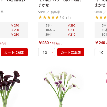
まかせ
まかせ
本県
50cm
／
福島県
50cm
／
5.0
（
4
）
￥270
5本
～
￥290
5本
￥250
10本
～
￥230
10
￥230
30本
～
￥210
30
￥230
￥240
/
あたり
1本あたり
カートに追加
カートに追加