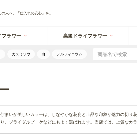
ての人へ、「仕入れの安心」を。
イフラワー
高級ドライフラワー
リ
カスミソウ
白
デルフィニウム
ー
た佇まいが美しいカラーは、しなやかな花姿と上品な印象が魅力の切り
あり、ブライダルブーケなどにもよく選ばれます。当店では、上質なカ