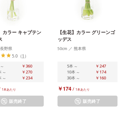
】カラー キャプテン
【生花】カラー グリーンゴ
ス
ッデス
長野県
50cm
／
熊本県
5.0
（
1
）
～
￥360
5本
～
￥247
本
～
￥270
10本
～
￥174
本
～
￥234
30本
～
￥160
￥174
/
/
1本あたり
1本あたり
販売終了
販売終了