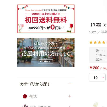
【生花】カ
50cm
／
福
5本
～
10本
～
30本
～
￥200
/
1本
カテゴリから探す
生花