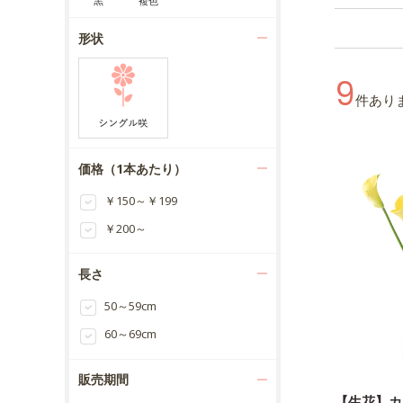
黒
複色
形状
9
件あり
価格（1本あたり）
￥150～￥199
￥200～
長さ
50～59cm
60～69cm
販売期間
【生花】カ