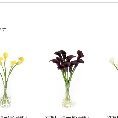
ます
ラー(黄) 品種お
【生花】カラー(紫) 品種お
【生花】