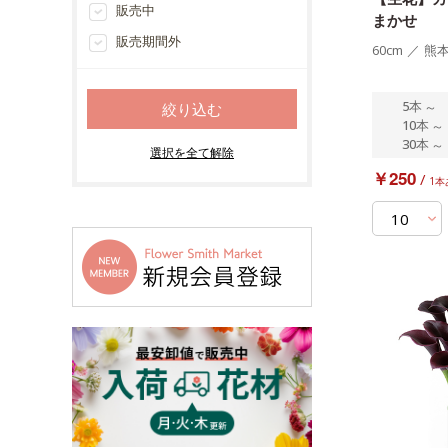
販売中
まかせ
販売期間外
60cm
／
熊
5本
～
10本
～
30本
～
￥250
/
1本