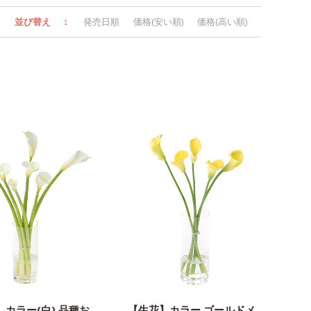
並び替え
：
発売日順
価格(安い順)
価格(高い順)
カラー(白) 品種お
【生花】カラー ゴールドメ