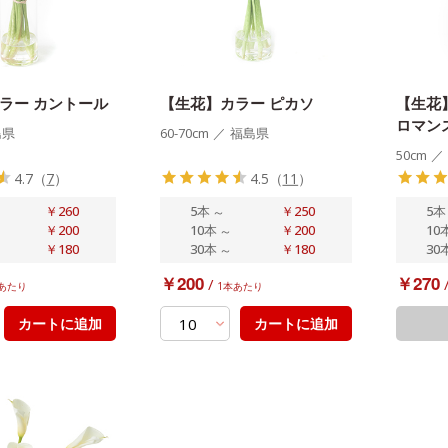
ラー カントール
【生花】カラー ピカソ
【生花
ロマン
島県
60-70cm
／
福島県
50cm
／
4.7
（
7
）
4.5
（
11
）
￥260
5本
～
￥250
5本
￥200
10本
～
￥200
10
￥180
30本
～
￥180
30
￥200
￥270
/
あたり
1本あたり
カートに追加
カートに追加