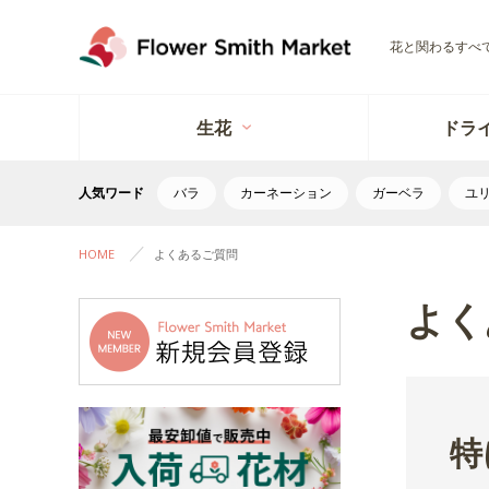
花と関わるすべ
生花
ドラ
人気ワード
バラ
カーネーション
ガーベラ
ユ
HOME
よくあるご質問
よく
特