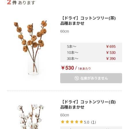
2
件
あります
【ドライ】コットンツリー(茶)
品種おまかせ
60cm
5本
～
￥695
10本
～
￥530
30本
～
￥390
￥530
/
1本あたり
在庫がありません
【ドライ】コットンツリー(白)
品種おまかせ
60cm
（
1
）
5.0