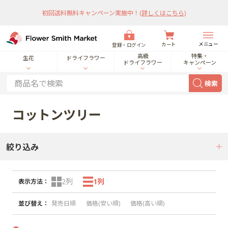
初回送料無料キャンペーン実施中！
(
詳しくはこちら
)
メニュー
カート
登録・ログイン
高級
特集・
生花
ドライフラワー
ドライフラワー
キャンペーン
検索
コットンツリー
絞り込み
2列
1列
表示方法
：
並び替え
：
発売日順
価格(安い順)
価格(高い順)