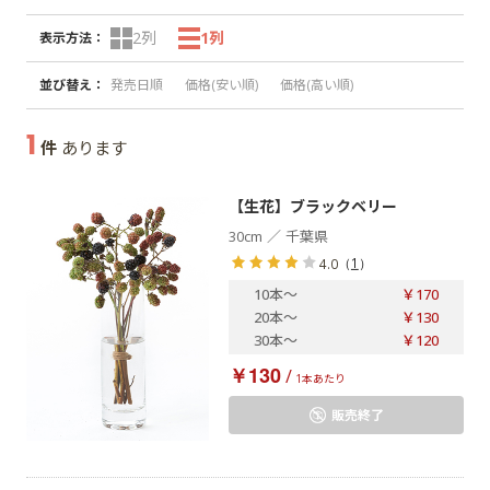
2列
1列
表示方法
：
並び替え
：
発売日順
価格(安い順)
価格(高い順)
1
件
あります
【生花】ブラックベリー
／
30cm
千葉県
（
1
）
4.0
10本
～
￥170
20本
～
￥130
30本
～
￥120
￥130
/
1本あたり
販売終了