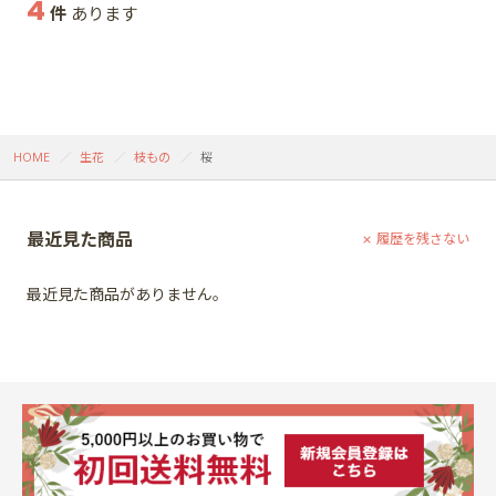
4
件
あります
HOME
生花
枝もの
桜
最近見た商品
履歴を残さない
最近見た商品がありません。