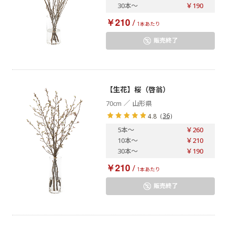
30本
～
￥190
￥210
/
1本あたり
販売終了
【生花】桜（啓翁）
／
70cm
山形県
（
36
）
4.8
5本
～
￥260
10本
～
￥210
30本
～
￥190
￥210
/
1本あたり
販売終了