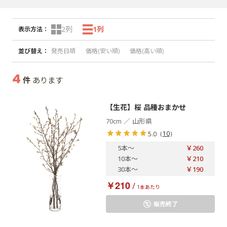
2列
1列
表示方法
：
並び替え
：
発売日順
価格(安い順)
価格(高い順)
4
件
あります
【生花】桜 品種おまかせ
／
70cm
山形県
（
10
）
5.0
5本
～
￥260
10本
～
￥210
30本
～
￥190
￥210
/
1本あたり
販売終了