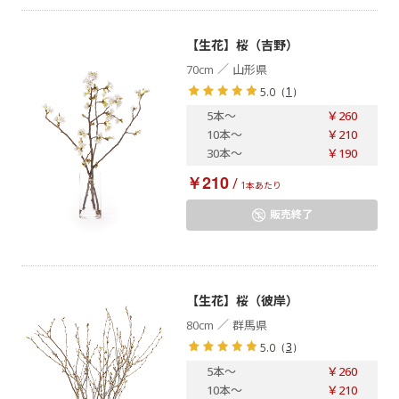
【生花】桜（吉野）
／
70cm
山形県
（
1
）
5.0
5本
～
￥260
10本
～
￥210
30本
～
￥190
￥210
/
1本あたり
販売終了
【生花】桜（彼岸）
／
80cm
群馬県
（
3
）
5.0
5本
～
￥260
10本
～
￥210