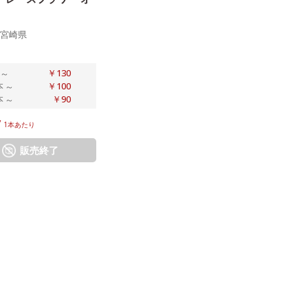
宮崎県
～
￥130
本
～
￥100
本
～
￥90
/
1本あたり
販売終了