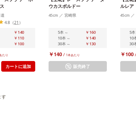
ス
ウカスボルドー
ルレア
海道
45cm
／
宮崎県
45cm
／
4.8
（
21
）
￥140
5本
～
￥160
5本
￥110
10本
～
￥140
10
￥100
30本
～
￥130
30
￥140
￥100
/
あたり
1本あたり
カートに追加
販売終了
ます