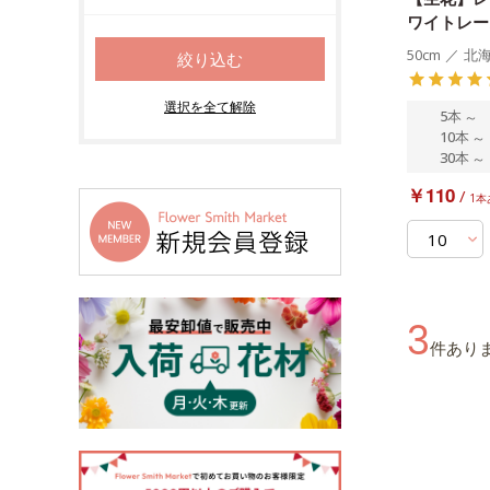
ワイトレー
50cm
／
北
5本
～
10本
～
30本
～
￥110
/
1本
3
件あり