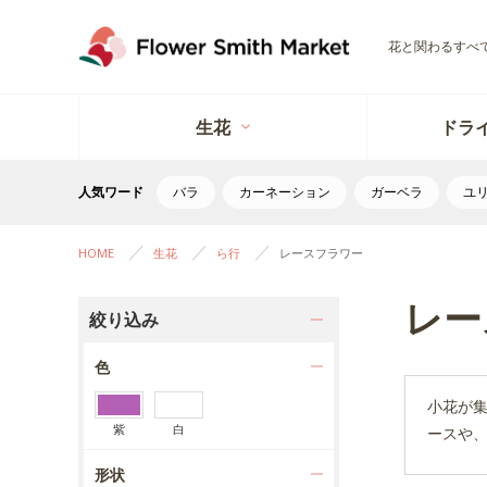
花と関わるすべ
生花
ドラ
人気ワード
バラ
カーネーション
ガーベラ
ユ
HOME
生花
ら行
レースフラワー
レー
絞り込み
色
小花が
紫
白
ースや
形状