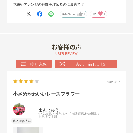
花束やアレンジの隙間を埋めるのに最適です。
参考になった
0
Like!
1
お客様の声
USER REVIEW
絞り込み
表示：新しい順
2026.6.7
小さめかわいいレースフラワー
まんじゅう
年代:
30代
性別:
女性
都道府県:
神奈川県
用途:
ギフト用