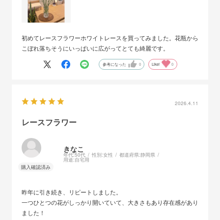
初めてレースフラワーホワイトレースを買ってみました。花瓶から
こぼれ落ちそうにいっぱいに広がってとても綺麗です。
参考になった
0
Like!
0
2026.4.11
レースフラワー
きなこ
年代:
50代
性別:
女性
都道府県:
静岡県
用途:
自宅用
昨年に引き続き、リピートしました。
一つひとつの花がしっかり開いていて、大きさもあり存在感があり
ました！