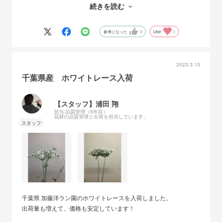
続きを読む
ホワイトレースは、5℃以上ではよく生育し、開花しますが、5℃
未満になると生育がストップしてしまいます。
-3℃以下の低温にになると寒害を受け枯死してしまうこともあ
参考になった
0
Like!
3
り、寒さに弱い花です。
そのため 5℃以上に保つために、加藤洋ランではハウス内で温度を
安定させて長期間出荷できるように栽培しています。
2023.3.15
また、温度が高くなると成長よりも開花に集中してしまい、茎が細
千葉県産 ホワイトレース入荷
く短い状態で花が咲いてしまうので夏場のみ出荷停止しています。
【スタッフ】浦田 翔
[日照量]
担当:品質管理（6年目）
多くの日照量が必要で、高さ3.5mほどのハウスで栽培しています
花材の品質管理と出荷を担当しています。
が、日照量が多いと2m近くに成長する花もあります。
千葉県 加藤洋ラン園のホワイトレースを入荷しました。
出荷量も増えて、価格も安定しています！