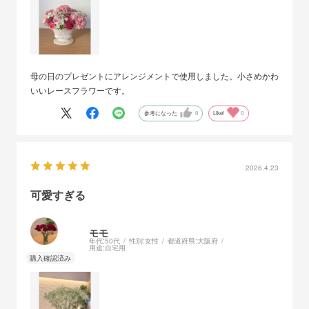
母の日のプレゼントにアレンジメントで使用しました。小さめかわ
いいレースフラワーです。
参考になった
0
Like!
0
2026.4.23
可愛すぎる
モモ
年代:
50代
性別:
女性
都道府県:
大阪府
用途:
自宅用