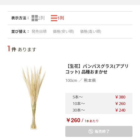
2列
1列
表示方法
：
並び替え
：
発売日順
価格(安い順)
価格(高い順)
1
件
あります
【生花】パンパスグラス(アプリ
コット) 品種おまかせ
／
100cm
熊本県
5本
～
￥380
10本
～
￥260
30本
～
￥240
￥260
/
1本あたり
販売終了