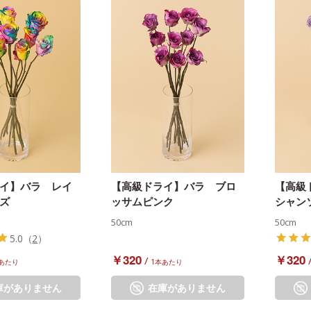
イ】バラ レイ
【高級ドライ】バラ ブロ
【高級
ズ
ッサムピンク
シャン
50cm
50cm
5.0
（
2
）
￥320
￥320
/
あたり
1本あたり
庫がありません
在庫がありません