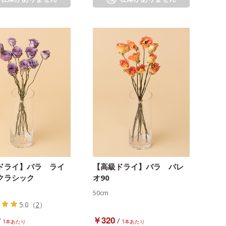
ドライ】バラ ライ
【高級ドライ】バラ パレ
クラシック
オ90
50cm
5.0
（
2
）
￥320
/
/
1本あたり
1本あたり