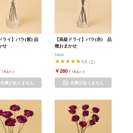
ライ】バラ(紫) 品
【高級ドライ】バラ(赤) 品
かせ
種おまかせ
50cm
5.0
（
1
）
￥280
/
/
1本あたり
1本あたり
在庫がありません
在庫がありません