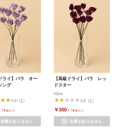
ドライ】バラ オー
【高級ドライ】バラ レッ
ソング
ドスター
50cm
5.0
（
1
）
2.0
（
1
）
￥350
/
/
1本あたり
1本あたり
在庫がありません
在庫がありません