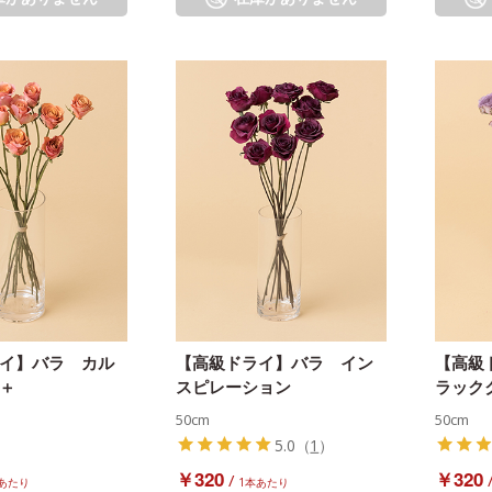
イ】バラ カル
【高級ドライ】バラ イン
【高級
＋
スピレーション
ラック
50cm
50cm
5.0
（
1
）
￥320
￥320
/
あたり
1本あたり