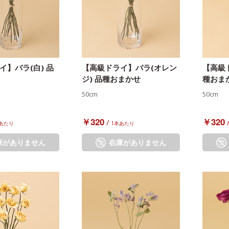
イ】バラ(白) 品
【高級ドライ】バラ(オレン
【高級ド
ジ) 品種おまかせ
種おま
50cm
50cm
￥320
￥320
/
あたり
1本あたり
庫がありません
在庫がありません