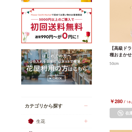
【高級ドラ
種おまかせ
50cm
￥280
/
1本
カテゴリから探す
在
生花