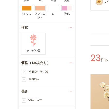
薄紫
紫
水色
黄色
バ
オレンジ
アプリコ
白
複色
ット
形状
23
件あ
価格（1本あたり）
￥150～￥199
￥200～
長さ
50～59cm