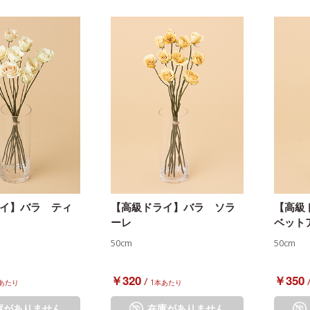
イ】バラ ティ
【高級ドライ】バラ ソラ
【高級
ーレ
ベット
50cm
50cm
￥320
￥350
/
あたり
1本あたり
庫がありません
在庫がありません