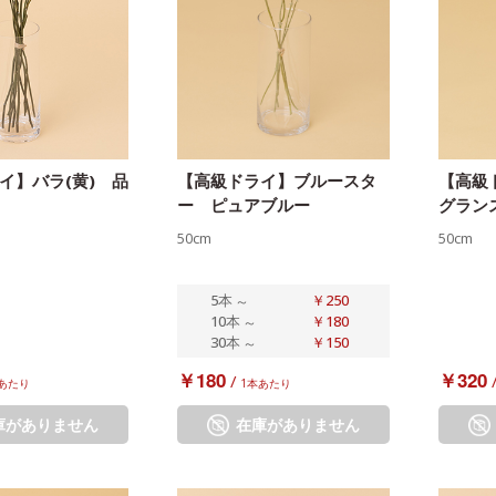
イ】バラ(黄) 品
【高級ドライ】ブルースタ
【高級
ー ピュアブルー
グラン
50cm
50cm
5本
～
￥250
10本
～
￥180
30本
～
￥150
￥180
￥320
/
あたり
1本あたり
庫がありません
在庫がありません