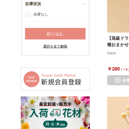
在庫状況
在庫なし
【高級ドラ
種おまかせ
50cm
￥280
/
1本
在