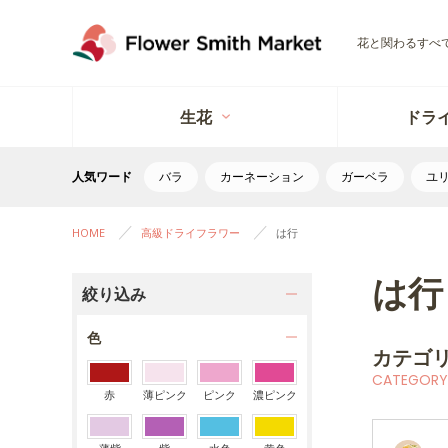
花と関わるすべ
生花
ドラ
人気ワード
バラ
カーネーション
ガーベラ
ユ
HOME
高級ドライフラワー
は行
は行
絞り込み
色
カテゴ
CATEGORY
赤
薄ピンク
ピンク
濃ピンク