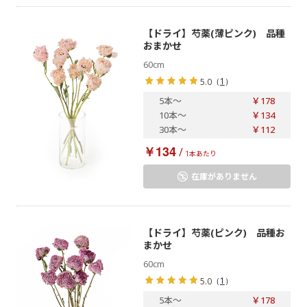
【ドライ】芍薬(薄ピンク) 品種
おまかせ
60cm
（
1
）
5.0
5本
～
￥178
10本
～
￥134
30本
～
￥112
￥134
/
1本あたり
在庫がありません
【ドライ】芍薬(ピンク) 品種お
まかせ
60cm
（
1
）
5.0
5本
～
￥178