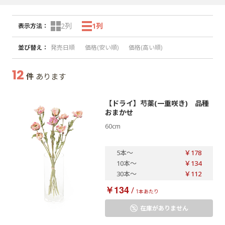
2列
1列
表示方法
：
並び替え
：
発売日順
価格(安い順)
価格(高い順)
12
件
あります
【ドライ】芍薬(一重咲き) 品種
おまかせ
60cm
5本
～
￥178
10本
～
￥134
30本
～
￥112
￥134
/
1本あたり
在庫がありません