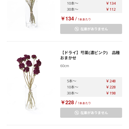
10本
～
￥134
30本
～
￥112
￥134
/
1本あたり
在庫がありません
【ドライ】芍薬(濃ピンク) 品種
おまかせ
60cm
5本
～
￥248
10本
～
￥228
30本
～
￥198
￥228
/
1本あたり
在庫がありません