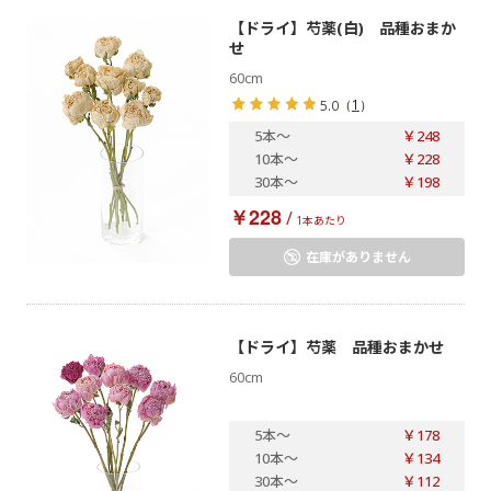
【ドライ】芍薬(白) 品種おまか
せ
60cm
（
1
）
5.0
5本
～
￥248
10本
～
￥228
30本
～
￥198
￥228
/
1本あたり
在庫がありません
【ドライ】芍薬 品種おまかせ
60cm
5本
～
￥178
10本
～
￥134
30本
～
￥112