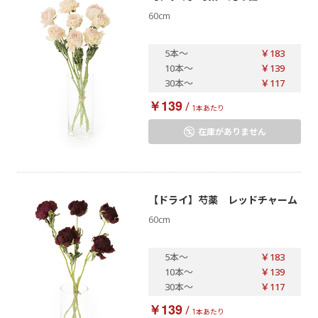
60cm
5本
～
￥183
10本
～
￥139
30本
～
￥117
￥139
/
1本あたり
在庫がありません
【ドライ】芍薬 レッドチャーム
60cm
5本
～
￥183
10本
～
￥139
30本
～
￥117
￥139
/
1本あたり