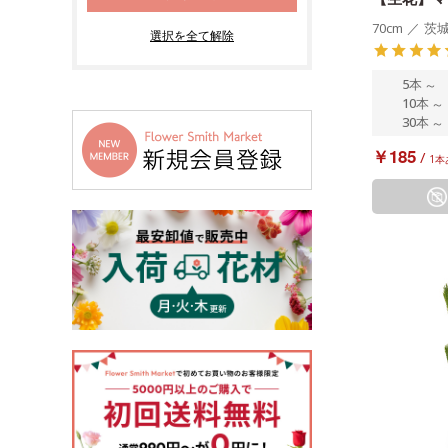
70cm
／
茨
5本
～
10本
～
30本
～
￥185
/
1本