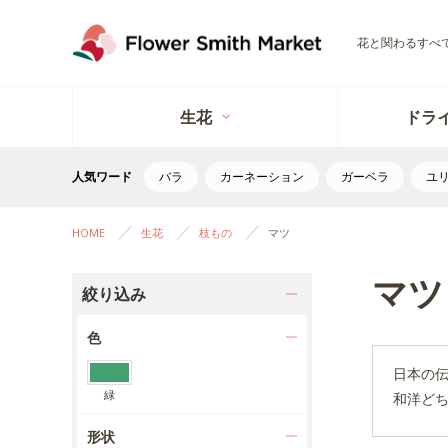
花と関わるすべ
生花
ドラ
人気ワード
バラ
カーネーション
ガーベラ
ユ
HOME
生花
枝もの
マツ
マツ
絞り込み
色
日本の
緑
和洋ど
形状