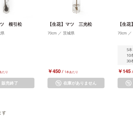
ツ 根引松
【生花】マツ 三光松
【生花
城県
70cm
／
茨城県
70cm
／
5本
10
30
￥450
￥145
/
あたり
1本あたり
販売終了
在庫がありません
ます