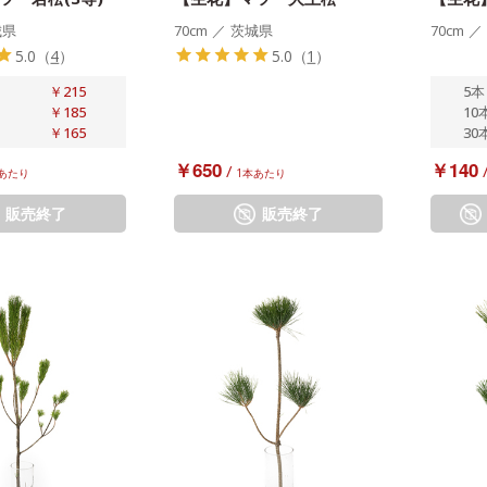
城県
70cm
／
茨城県
70cm
／
5.0
（
4
）
5.0
（
1
）
￥215
5本
￥185
10
￥165
30
￥650
￥140
/
あたり
1本あたり
販売終了
販売終了