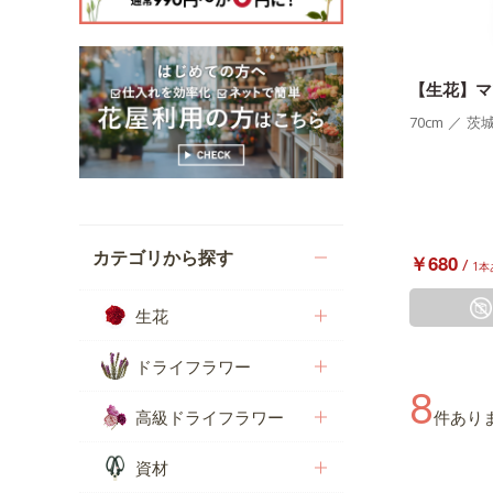
【生花】マ
70cm
／
茨
カテゴリから探す
￥680
/
1本
生花
ドライフラワー
8
高級ドライフラワー
件あり
資材