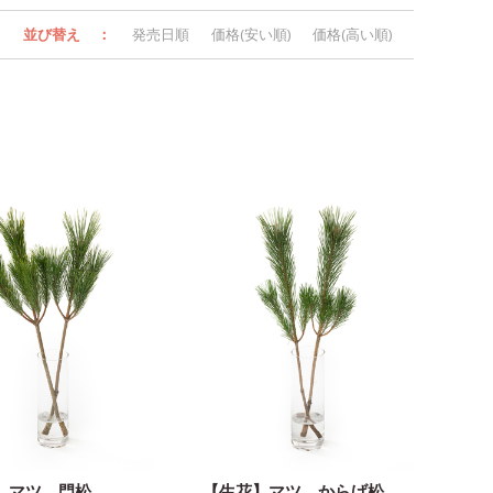
並び替え
：
発売日順
価格(安い順)
価格(高い順)
】マツ 門松
【生花】マツ からげ松