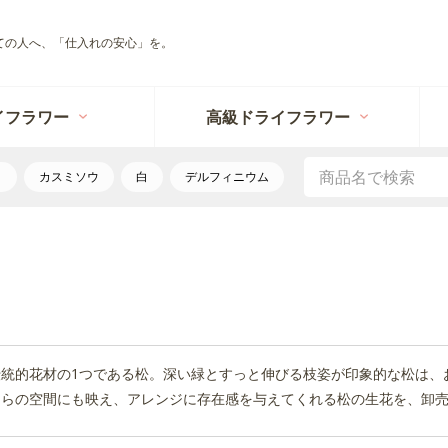
ての人へ、「仕入れの安心」を。
イフラワー
高級ドライフラワー
リ
カスミソウ
白
デルフィニウム
伝統的花材の1つである松。深い緑とすっと伸びる枝姿が印象的な松は、
ちらの空間にも映え、アレンジに存在感を与えてくれる松の生花を、卸