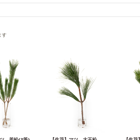
ます
ツ 若松(3等)
【生花】マツ 大王松
【生花