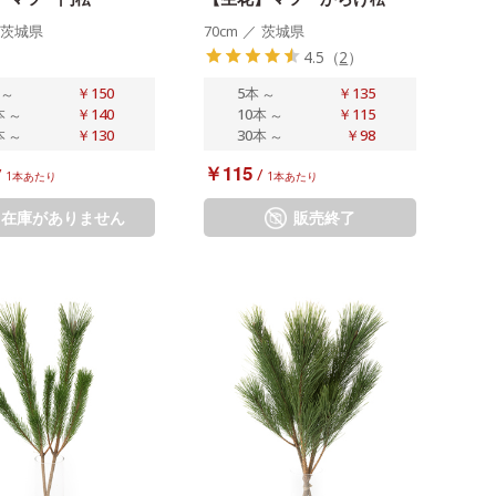
茨城県
70cm
／
茨城県
4.5
（
2
）
～
￥150
5本
～
￥135
本
～
￥140
10本
～
￥115
本
～
￥130
30本
～
￥98
￥115
/
/
1本あたり
1本あたり
在庫がありません
販売終了