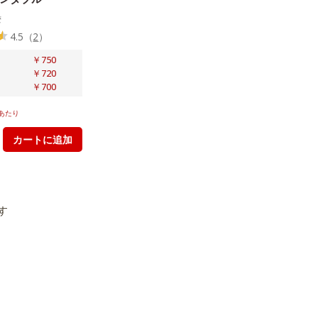
湾
4.5
（
2
）
￥750
￥720
￥700
あたり
カートに追加
す