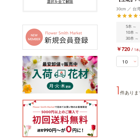
30cm
／
台
5本
～
10本
～
30本
～
￥720
/
1本
1
件ありま