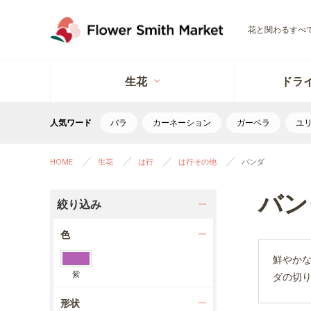
花と関わるすべ
生花
ドラ
人気ワード
バラ
カーネーション
ガーベラ
ユ
HOME
生花
は行
は行その他
バンダ
バン
絞り込み
色
鮮やか
紫
ダの切
形状