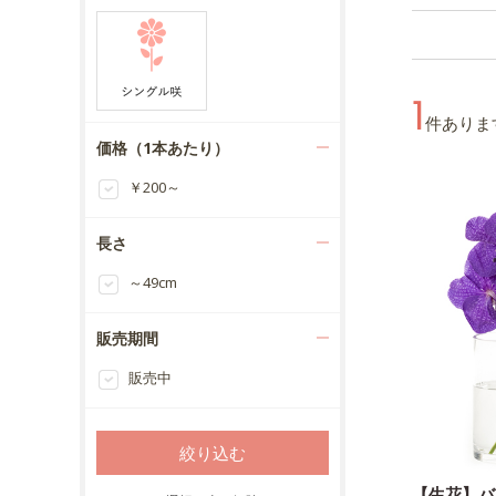
1
件ありま
価格（1本あたり）
￥200～
長さ
～49cm
販売期間
販売中
【生花】バ