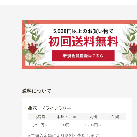
送料について
生花・ドライフラワー
北海道
本州・四国
九州
沖縄
1,290円～
990円～
1,290円～
―
※ご購入金額により送料が変動します。