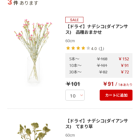
3
件
あります
【ドライ】ナデシコ(ダイアンサ
ス) 品種おまかせ
60cm
（
1
）
4.0
5本
～
￥168
￥152
10本
～
￥101
￥91
30本
～
￥82
￥72
￥101
￥91
/
1本あたり
カートに追加
【ドライ】ナデシコ(ダイアンサ
ス) てまり草
60cm