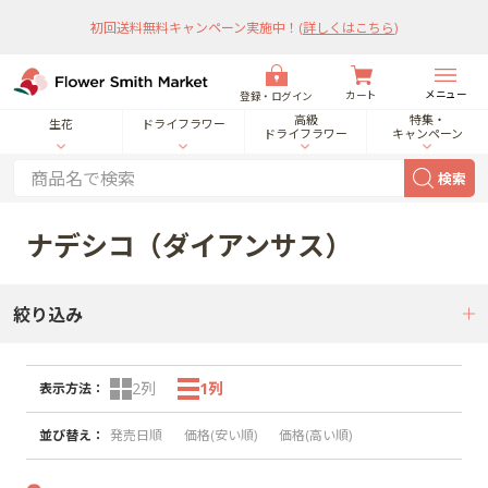
初回送料無料キャンペーン実施中！
(
詳しくはこちら
)
メニュー
カート
登録・ログイン
高級
特集・
生花
ドライフラワー
ドライフラワー
キャンペーン
検索
ナデシコ（ダイアンサス）
絞り込み
2列
1列
表示方法
：
並び替え
：
発売日順
価格(安い順)
価格(高い順)