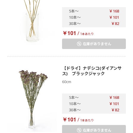
5本
～
￥168
10本
～
￥101
30本
～
￥82
￥101
/
1本あたり
在庫がありません
【ドライ】ナデシコ(ダイアンサ
ス) ブラックジャック
60cm
5本
～
￥168
10本
～
￥101
30本
～
￥82
￥101
/
1本あたり
在庫がありません