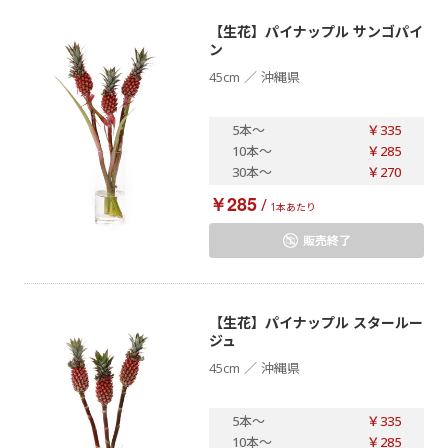
【生花】パイナップル サンゴパイ
ン
／
45cm
沖縄県
5本
～
￥335
10本
～
￥285
30本
～
￥270
￥285
/
1本あたり
販売終了
【生花】パイナップル スタールー
ジュ
／
45cm
沖縄県
5本
～
￥335
10本
～
￥285