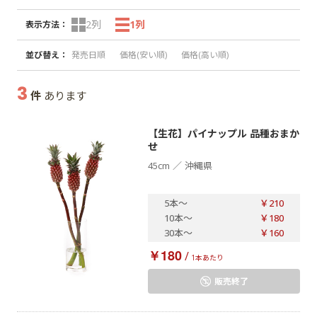
2列
1列
表示方法
：
並び替え
：
発売日順
価格(安い順)
価格(高い順)
3
件
あります
【生花】パイナップル 品種おまか
せ
／
45cm
沖縄県
5本
～
￥210
10本
～
￥180
30本
～
￥160
￥180
/
1本あたり
販売終了