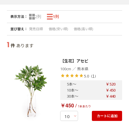
2列
1列
表示方法
：
並び替え
：
発売日順
価格(安い順)
価格(高い順)
1
件
あります
【生花】アセビ
／
100cm
熊本県
（
1
）
5.0
5本
～
￥520
10本
～
￥450
30本
～
￥440
￥450
/
1本あたり
カートに追加