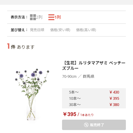
2列
1列
表示方法
：
並び替え
：
発売日順
価格(安い順)
価格(高い順)
1
件
あります
【生花】ルリタマアザミ ベッチー
ズブルー
／
70-90cm
群馬県
5本
～
￥430
10本
～
￥395
30本
～
￥380
￥395
/
1本あたり
販売終了