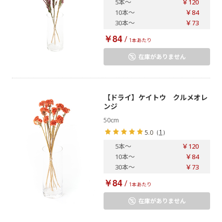
5本
～
￥120
10本
～
￥84
30本
～
￥73
￥84
/
1本あたり
在庫がありません
【ドライ】ケイトウ クルメオレ
ンジ
50cm
（
1
）
5.0
5本
～
￥120
10本
～
￥84
30本
～
￥73
￥84
/
1本あたり
在庫がありません