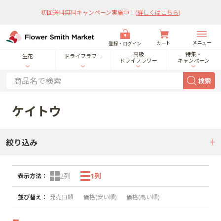
初回送料無料キャンペーン実施中！
(
詳しくはこちら
)
メニュー
カート
登録・ログイン
高級
特集・
生花
ドライフラワー
ドライフラワー
キャンペーン
検索
ケイトウ
絞り込み
2列
1列
表示方法
：
並び替え
：
発売日順
価格(安い順)
価格(高い順)