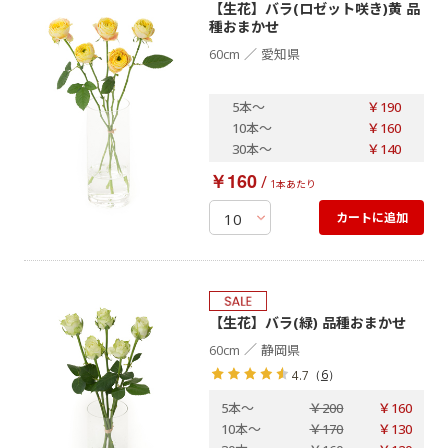
【生花】バラ(ロゼット咲き)黄 品
種おまかせ
／
60cm
愛知県
5本
～
￥190
10本
～
￥160
30本
～
￥140
￥160
/
1本あたり
カートに追加
【生花】バラ(緑) 品種おまかせ
／
60cm
静岡県
（
6
）
4.7
5本
～
￥200
￥160
10本
～
￥170
￥130