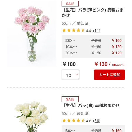
【生花】バラ(薄ピンク) 品種おま
かせ
／
60cm
愛知県
（
14
）
4.4
5本
～
￥210
￥160
10本
～
￥180
￥130
30本
～
￥150
￥120
￥180
￥130
/
1本あたり
カートに追加
【生花】バラ(白) 品種おまかせ
／
60cm
愛知県
（
36
）
4.6
5本
～
￥205
￥160