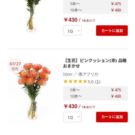
5本
～
￥475
10本
～
￥430
￥430
/
1本あたり
カートに追加
【生花】ピンクッション(赤) 品種
07/27
おまかせ
／
50cm
南アフリカ
（
1
）
5.0
5本
～
￥475
10本
～
￥430
￥430
/
1本あたり
カートに追加