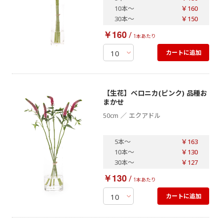
10本
～
￥160
30本
～
￥150
￥160
/
1本あたり
カートに追加
【生花】ベロニカ(ピンク) 品種お
まかせ
／
50cm
エクアドル
5本
～
￥163
10本
～
￥130
30本
～
￥127
￥130
/
1本あたり
カートに追加