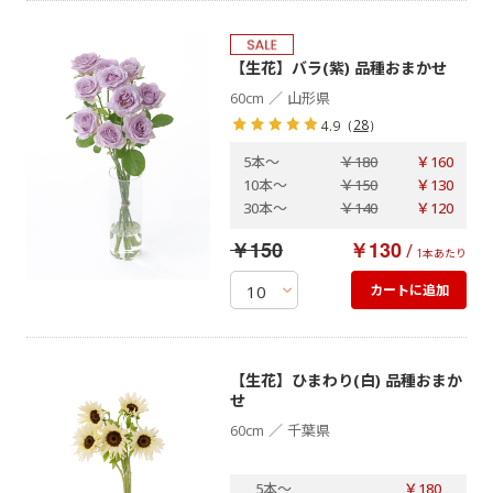
【生花】バラ(紫) 品種おまかせ
／
60cm
山形県
（
28
）
4.9
5本
～
￥180
￥160
10本
～
￥150
￥130
30本
～
￥140
￥120
￥150
￥130
/
1本あたり
カートに追加
【生花】ひまわり(白) 品種おまか
せ
／
60cm
千葉県
5本
～
￥180