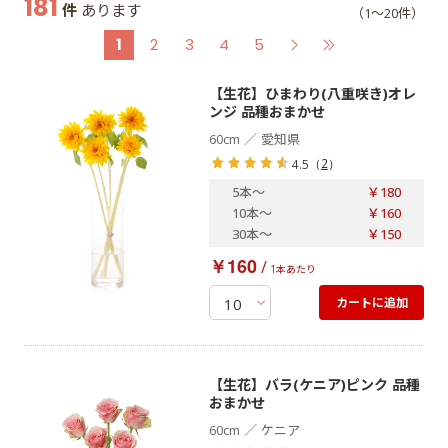
181
件
あります
（1～20件）
1
2
3
4
5
【生花】ひまわり(八重咲き)オレ
ンジ 品種おまかせ
／
60cm
愛知県
（
2
）
4.5
5本
～
￥180
10本
～
￥160
30本
～
￥150
￥160
/
1本あたり
カートに追加
【生花】バラ(ケニア)ピンク 品種
おまかせ
／
60cm
ケニア