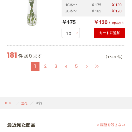
10本
～
￥175
￥130
30本
～
￥165
￥120
￥175
￥130
/
1本あたり
カートに追加
181
件
あります
（1～20件）
1
2
3
4
5
HOME
生花
は行
最近見た商品
履歴を残さない