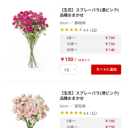
【生花】スプレーバラ(濃ピンク)
品種おまかせ
／
60cm
静岡県
（
10
）
4.6
5本
～
￥190
10本
～
￥150
30本
～
￥140
￥150
/
1本あたり
カートに追加
【生花】スプレーバラ(薄ピンク)
品種おまかせ
／
60cm
愛知県
（
11
）
4.8
5本
～
￥190
10本
～
￥150