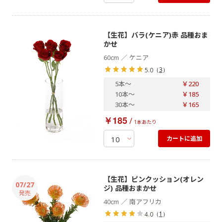
【生花】バラ(ケニア)赤 品種おま
かせ
／
60cm
ケニア
（
3
）
5.0
5本
～
￥220
10本
～
￥185
30本
～
￥165
￥185
/
1本あたり
カートに追加
【生花】ピンクッション(オレン
07/27
ジ) 品種おまかせ
／
40cm
南アフリカ
（
1
）
4.0