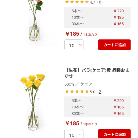
（
6
）
4.7
5本
～
￥220
10本
～
￥185
30本
～
￥165
￥185
/
1本あたり
カートに追加
【生花】バラ(ケニア)黄 品種おま
かせ
／
60cm
ケニア
（
2
）
5.0
5本
～
￥220
10本
～
￥185
30本
～
￥165
￥185
/
1本あたり
カートに追加