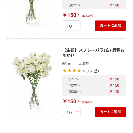
30本
～
￥140
￥150
/
1本あたり
カートに追加
【生花】スプレーバラ(白) 品種お
まかせ
／
60cm
茨城県
（
5
）
3.8
5本
～
￥190
10本
～
￥150
30本
～
￥140
￥150
/
1本あたり
カートに追加