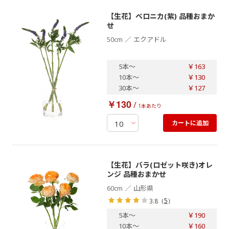
【生花】ベロニカ(紫) 品種おまか
せ
／
50cm
エクアドル
5本
～
￥163
10本
～
￥130
30本
～
￥127
￥130
/
1本あたり
カートに追加
【生花】バラ(ロゼット咲き)オレ
ンジ 品種おまかせ
／
60cm
山形県
（
5
）
3.8
5本
～
￥190
10本
～
￥160