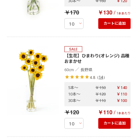
30本
～
￥160
￥120
￥170
￥130
/
1本あたり
カートに追加
【生花】ひまわり(オレンジ) 品種
おまかせ
／
60cm
長野県
（
14
）
4.8
5本
～
￥150
￥140
10本
～
￥120
￥110
30本
～
￥110
￥100
￥120
￥110
/
1本あたり
カートに追加