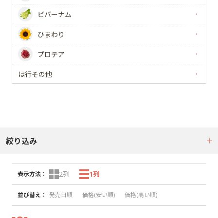
ビバーナム
ひまわり
プロテア
は行その他
絞り込み
2列
1列
表示方法
：
並び替え
：
発売日順
価格(安い順)
価格(高い順)