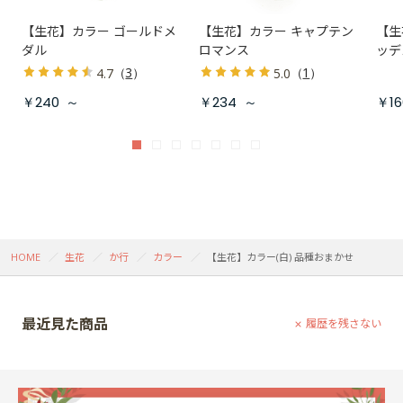
【生花】カラー ゴールドメ
【生花】カラー キャプテン
【生
ダル
ロマンス
ッデ
（
3
）
（
1
）
4.7
5.0
￥240
～
￥234
～
￥16
HOME
生花
か行
カラー
【生花】カラー(白) 品種おまかせ
最近見た商品
履歴を残さない