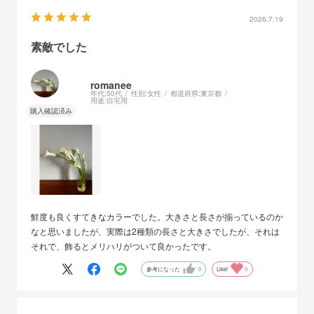
2026.7.19
素敵でした
romanee
年代:
50代
性別:
女性
都道府県:
東京都
用途:
自宅用
鮮度も良くすてきなカラーでした。大きさと長さが揃っているのか
なと思いましたが、実際は2種類の長さと大きさでしたが、それは
それで、飾るとメリハリがついて良かったです。
参考になった
0
Like!
0