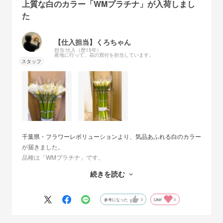
上質な白のカラー「WMプラチナ」が入荷しまし
た
【仕入担当】くろちゃん
担当:仕入（歴15年）
産地に行って、花の買付を担当しています。
千葉県・フラワーレボリューションより、気品あふれる白のカラー
が届きました。
品種は「WMプラチナ」です。
入荷の際は、花に傷がつかないようフィルムで保護し、保水なしの
続きを読む
乾式輸送で丁寧に届けられています。
カラーは茎が柔らかく水が濁りやすいため、こまめにお水を替えて
くださいね。
参考になった
0
Like!
0
また、花に折れ傷やシワが見られる場合がございますが、商品特性
によるものですので、あらかじめご了承ください。