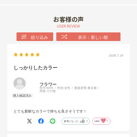
お客様の声
USER REVIEW
絞り込み
表示：新しい順
2026.7.24
しっかりしたカラー
フラワー
年代:
50代
性別:
女性
都道府県:
東京都
用途:
その他
とても新鮮なカラーで持ちも良さそうです！
参考になった
0
Like!
0