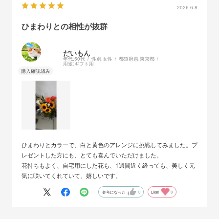
2026.6.8
ひまわりとの相性が抜群
だいもん
年代:
50代
性別:
女性
都道府県:
東京都
用途:
ギフト用
ひまわりとカラーで、白と黄色のアレンジに挑戦してみました。プ
レゼントした方にも、とても喜んでいただけました。
花持ちもよく、自宅用にした花も、1週間近く経っても、美しく元
気に咲いてくれていて、嬉しいです。
参考になった
0
Like!
0