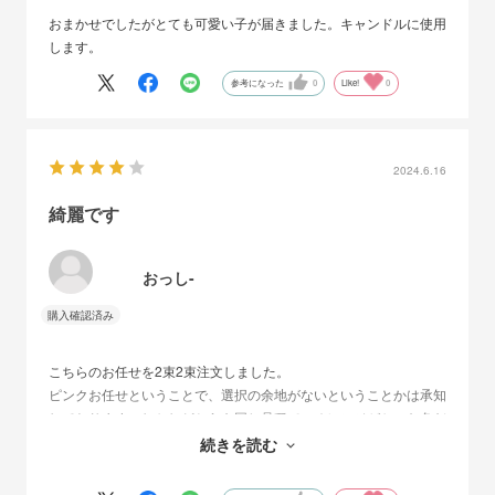
おまかせでしたがとても可愛い子が届きました。キャンドルに使用
します。
参考になった
0
Like!
0
2024.6.16
綺麗です
おっし-
こちらのお任せを2束2束注文しました。
ピンクお任せということで、選択の余地がないということかは承知
しております。しかしどちらも同じ品種で、オレンジがかった色だ
ったので、すこし自分には使いにくかったです。
続きを読む
色は綺麗でした。