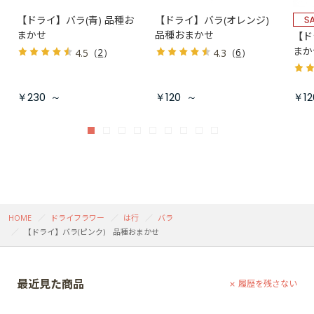
【ドライ】バラ(青) 品種お
【ドライ】バラ(オレンジ)
まかせ
品種おまかせ
【ド
まか
（
2
）
（
6
）
4.5
4.3
￥230
～
￥120
～
￥12
HOME
ドライフラワー
は行
バラ
【ドライ】バラ(ピンク) 品種おまかせ
最近見た商品
履歴を残さない