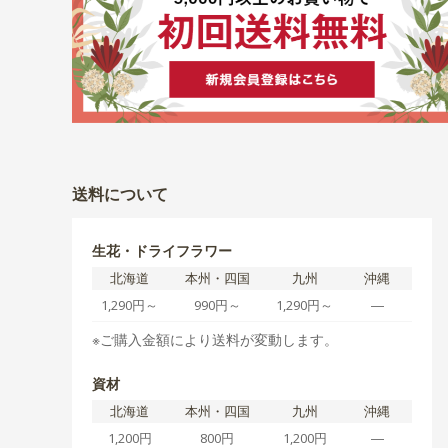
送料について
生花・ドライフラワー
北海道
本州・四国
九州
沖縄
1,290円～
990円～
1,290円～
―
※ご購入金額により送料が変動します。
資材
北海道
本州・四国
九州
沖縄
1,200円
800円
1,200円
―