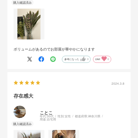
ボリュームがあるのでお部屋が華やかになります
参考になった
0
Like!
0
2024.3.8
存在感大
ことこ
年代:
30代
性別:
女性
都道府県:
神奈川県
用途:
自宅用