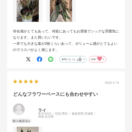
存在感がとてもあって、何処にあってもお洒落でシックな雰囲気に
なります。また買いたいです。
一本でも大きな葉が3枚くらいあって、ボリューム感がとてもよい
のでコスパがよく感じます。
参考になった
0
Like!
0
2023.4.13
どんなフラワーベースにも合わせやすい
ライ
年代:
20代
性別:
男性
都道府県:
宮城県
用途:
自宅用