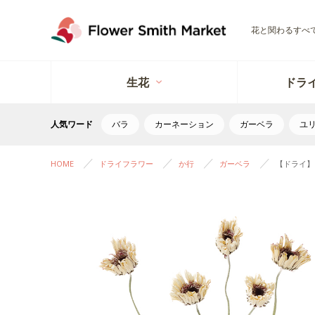
花と関わるすべ
生花
ドラ
人気ワード
バラ
カーネーション
ガーベラ
ユ
HOME
ドライフラワー
か行
ガーベラ
【ドライ】