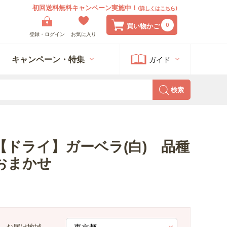
初回送料無料キャンペーン実施中！
(
詳しくはこちら
)
0
買い物かご
登録・ログイン
お気に入り
キャンペーン・特集
ガイド
検索
【ドライ】ガーベラ(白) 品種
おまかせ
お届け地域