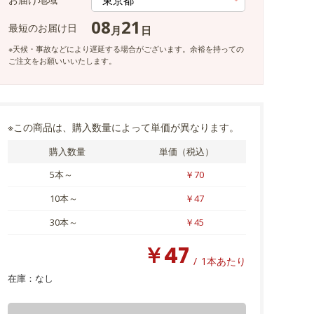
08
21
最短のお届け日
月
日
※天候・事故などにより遅延する場合がございます。余裕を持っての
ご注文をお願いいいたします。
※この商品は、購入数量によって単価が異なります。
購入数量
単価（税込）
5本～
￥70
10本～
￥47
30本～
￥45
￥47
/
1本あたり
在庫：
なし