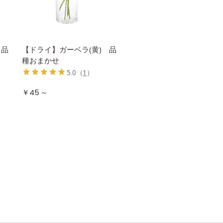
 品
【ドライ】ガーベラ(黄) 品
種おまかせ
5.0
（
1
）
～
￥45