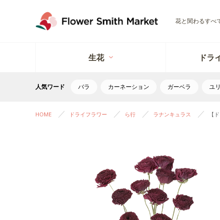
花と関わるすべ
生花
ドラ
人気ワード
バラ
カーネーション
ガーベラ
ユ
HOME
ドライフラワー
ら行
ラナンキュラス
【ド