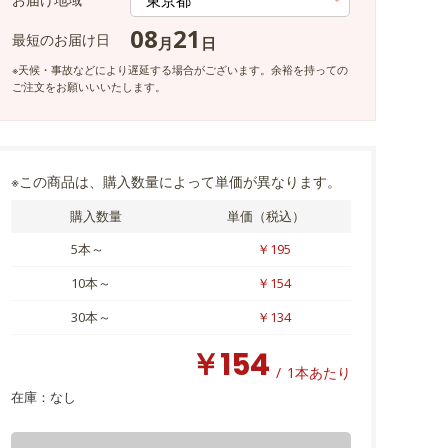
08
21
最短のお届け日
月
日
※天候・事故などにより遅延する場合がございます。余裕を持っての
ご注文をお願いいいたします。
※この商品は、購入数量によって単価が異なります。
購入数量
単価（税込）
5本～
￥195
10本～
￥154
30本～
￥134
￥154
/
1本あたり
在庫：
なし