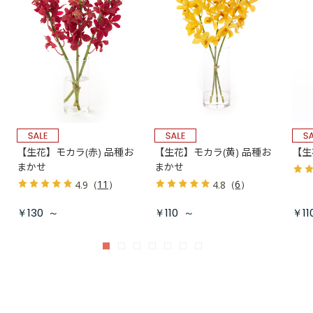
【生花】モカラ(赤) 品種お
【生花】モカラ(黄) 品種お
【生
まかせ
まかせ
（
11
）
（
6
）
4.9
4.8
￥130
～
￥110
～
￥11