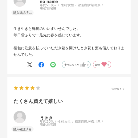
no name
年代:
70代～
性別:
女性
都道府県:
福島県
用途:
自宅用
生き生きと鮮度のいいすいせんでした。
毎日雪ふりで一足先に春を感じています。
梱包に注意を払っていただき箱を開けたとき花も葉も傷んでおりま
せんでした。
参考になった
0
Like!
0
2026.1.7
たくさん買えて嬉しい
うきき
年代:
50代
性別:
女性
都道府県:
神奈川県
用途:
自宅用