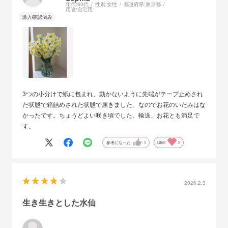
年代:
60代
性別:
女性
都道府県:
東京都
用途:
自宅用
3つの小分けで紙に包まれ、動かないように先端がテープ止めされ
た状態で箱詰めされた状態で届きました。なのでお花のいたみはな
かったです。ちょうどよい咲き頃でした。輸送、お花とも満足で
す。
参考になった
0
Like!
0
2026.2.3
生き生きとした水仙