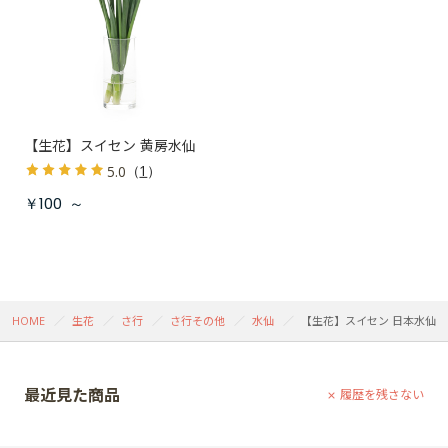
【生花】スイセン 黄房水仙
（
1
）
5.0
￥100
～
HOME
生花
さ行
さ行その他
水仙
【生花】スイセン 日本水仙
最近見た商品
履歴を残さない