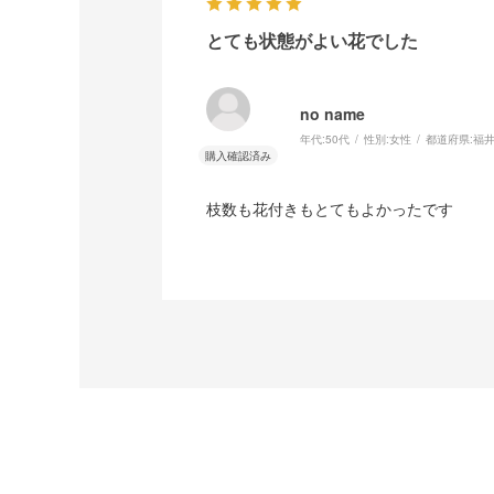
とても状態がよい花でした
no name
年代:
50代
性別:
女性
都道府県:
福
枝数も花付きもとてもよかったです