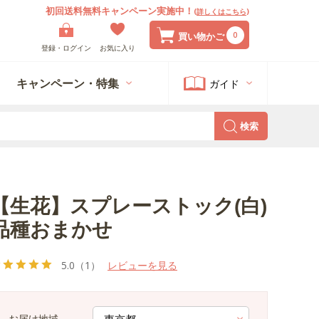
初回送料無料キャンペーン実施中！
(
詳しくはこちら
)
0
買い物かご
登録・ログイン
お気に入り
キャンペーン・特集
ガイド
検索
【生花】スプレーストック(白)
品種おまかせ
5.0
（1）
レビューを見る
お届け地域