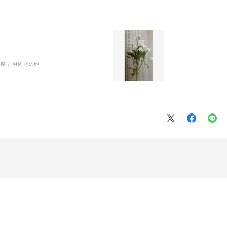
井県
用途:
その他