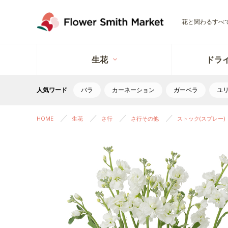
花と関わるすべ
生花
ドラ
人気ワード
バラ
カーネーション
ガーベラ
ユ
HOME
生花
さ行
さ行その他
ストック(スプレー)