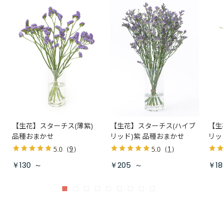
【生花】スターチス(薄紫)
【生花】スターチス(ハイブ
【生
品種おまかせ
リッド)紫 品種おまかせ
リッ
（
9
）
（
1
）
5.0
5.0
￥130
～
￥205
～
￥18