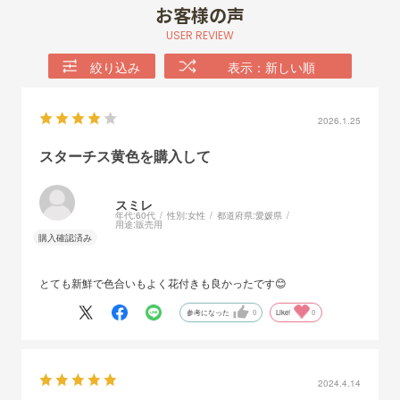
お客様の声
USER REVIEW
絞り込み
表示：新しい順
2026.1.25
スターチス黄色を購入して
スミレ
年代:
60代
性別:
女性
都道府県:
愛媛県
用途:
販売用
とても新鮮で色合いもよく花付きも良かったです😊
参考になった
0
Like!
0
2024.4.14