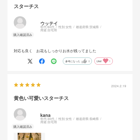
スターチス
ウッテイ
年代:
60代
性別:
女性
都道府県:
茨城県
用途:
自宅用
対応も良く お花もしっかりお水が残ってました
参考になった
0
Like!
1
2024.2.19
黄色い可愛いスターチス
kana
年代:
30代
性別:
女性
都道府県:
長崎県
用途:
自宅用