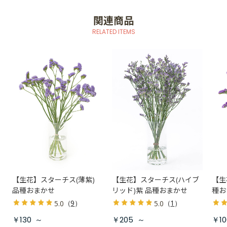
関連商品
RELATED ITEMS
【生花】スターチス(薄紫)
【生花】スターチス(ハイブ
【生
品種おまかせ
リッド)紫 品種おまかせ
種お
（
9
）
（
1
）
5.0
5.0
￥130
～
￥205
～
￥10