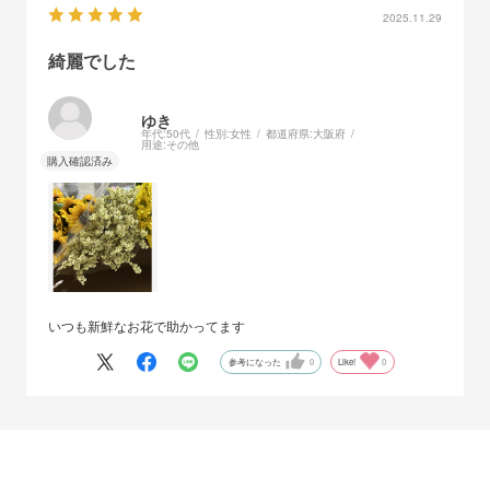
2025.11.29
綺麗でした
ゆき
年代:
50代
性別:
女性
都道府県:
大阪府
用途:
その他
いつも新鮮なお花で助かってます
参考になった
0
Like!
0