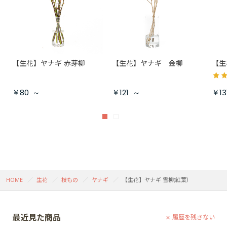
【生花】ヤナギ 赤芽柳
【生花】ヤナギ 金柳
【生
￥80
～
￥121
～
￥13
HOME
生花
枝もの
ヤナギ
【生花】ヤナギ 雪柳(紅葉）
最近見た商品
履歴を残さない