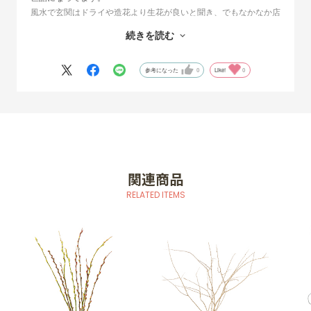
風水で玄関はドライや造花より生花が良いと聞き、でもなかなか店
頭だと高くなりそうで、、
続きを読む
こちらのショップは5本〜とまとまった本数での購入が必要なもの
の、5本でびっくりするほどボリュームがある物や、実物は意外と
参考になった
0
Like!
0
可愛らしいのねという物まで、想像と違うのも通販の楽しみの1つ
かな、と思うようになりました(生花は限定的だからそう思えます
が、雑貨や家具家電などずっと使うものだったらもちろん嫌です
w)
今回は玄関に秋を感じたくて、ヤナギの木を選びました。しかも紅
葉だなんて！とてもオシャレ！
関連商品
実物もちゃんと紅葉していて、とても秋を感じられるお品で、家に
RELATED ITEMS
帰って玄関を開けるのが楽しみになりました！
サイズは高さがあるものの、ボリュームはそれほど多くはないの
で、飾り方が難しいなと思いました。