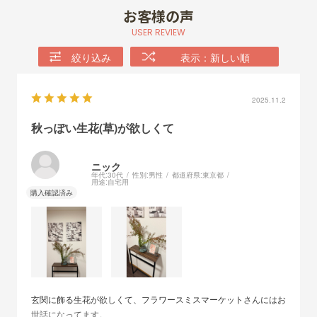
お客様の声
USER REVIEW
絞り込み
表示：新しい順
2025.11.2
秋っぽい生花(草)が欲しくて
ニック
年代:
30代
性別:
男性
都道府県:
東京都
用途:
自宅用
玄関に飾る生花が欲しくて、フラワースミスマーケットさんにはお
世話になってます。