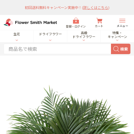
初回送料無料キャンペーン実施中！
(
詳しくはこちら
)
メニュー
カート
登録・ログイン
高級
特集・
生花
ドライフラワー
ドライフラワー
キャンペーン
検索