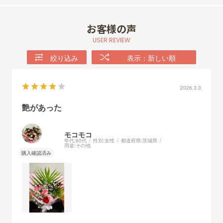
お客様の声
USER REVIEW
絞り込み
表示：新しい順
2026.3.3
艶があった
モコモコ
年代:
60代
性別:
女性
都道府県:
茨城県
用途:
その他