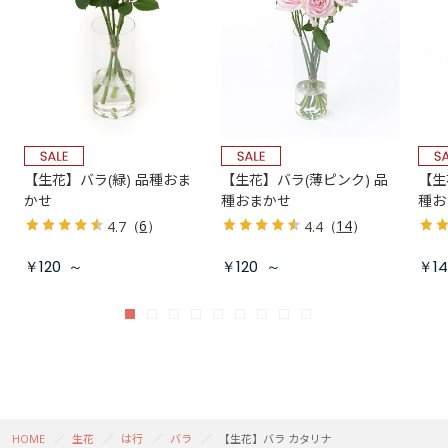
【生花】バラ(緑) 品種おま
【生花】バラ(薄ピンク) 品
【生
かせ
種おまかせ
種お
（
6
）
（
14
）
4.7
4.4
￥120
～
￥120
～
￥14
HOME
生花
は行
バラ
【生花】バラ カタリナ