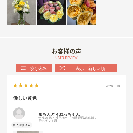
お客様の声
USER REVIEW
絞り込み
表示：新しい順
2026.5.19
優しい黄色
まもんどぅねっちゃん
年代:
30代
性別:
女性
都道府県:
東京都
用途:
ギフト用