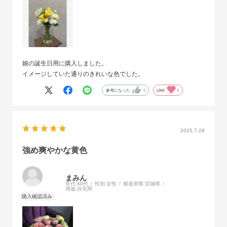
娘の誕生日用に購入しました。
イメージしていた通りのきれいな色でした。
参考になった
0
Like!
0
2025.7.28
強め爽やかな黄色
まみん
年代:
40代
性別:
女性
都道府県:
宮城県
用途:
自宅用