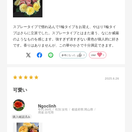
スプレータイプで惚れ込んで1輪タイプをお迎え、やはり1輪タイ
プはさらに立派でした。スプレータイプとはまた違う、なにか威厳
のようなものを感じます。強すぎず淡すぎない黄色が個人的に好き
です。香りはありませんが、この華やかさで十分満足できます。
参考になった
0
Like!
0
2025.6.26
可愛い
Ngoclinh
年代:
30代
性別:
女性
都道府県:
岡山県
用途:
自宅用