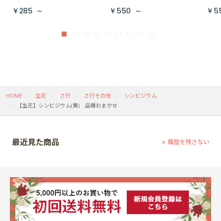
￥285
～
￥550
～
￥5
HOME
生花
さ行
さ行その他
シンビジウム
【生花】シンビジウム(黄) 品種おまかせ
最近見た商品
履歴を残さない