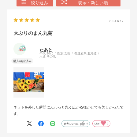
絞り込み
表示：新しい順
2024.6.17
大ぶりのまん丸菊
たあと
年代:
30代
性別:
女性
都道府県:
北海道
用途:
その他
ネットを外した瞬間にふわっと丸く広がる様がとても美しかったで
す。
参考になった
0
Like!
0