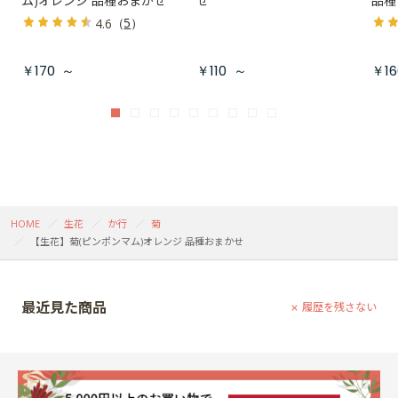
ム)オレンジ 品種おまかせ
せ
品種
（
5
）
4.6
￥170
～
￥110
～
￥16
HOME
生花
か行
菊
【生花】菊(ピンポンマム)オレンジ 品種おまかせ
最近見た商品
履歴を残さない