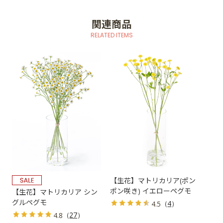
関連商品
RELATED ITEMS
【生花】マトリカリア(ポン
ポン咲き) イエローペグモ
【生花】マトリカリア シン
グルペグモ
（
4
）
4.5
（
27
）
4.8