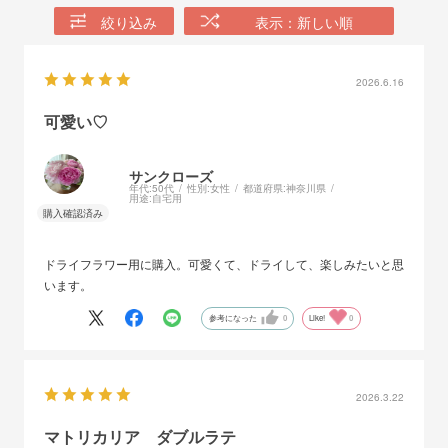
絞り込み
表示：新しい順
2026.6.16
可愛い♡
サンクローズ
年代:
50代
性別:
女性
都道府県:
神奈川県
用途:
自宅用
ドライフラワー用に購入。可愛くて、ドライして、楽しみたいと思
います。
参考になった
0
Like!
0
2026.3.22
マトリカリア ダブルラテ