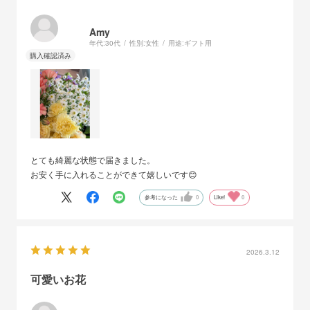
Amy
年代:
30代
性別:
女性
用途:
ギフト用
とても綺麗な状態で届きました。
お安く手に入れることができて嬉しいです😊
参考になった
0
Like!
0
2026.3.12
可愛いお花