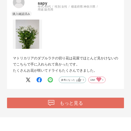
sapy
年代:
40代
性別:
女性
都道府県:
神奈川県
用途:
販売用
マトリカリアのダブルラテの切り花は花屋でほとんど見かけないの
でこちらで手に入れられて良かったです。
たくさんお花が咲いてドライもたくさんできました。
参考になった
0
Like!
0
もっと見る