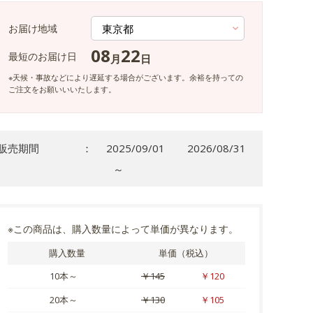
お届け地域
08
22
最短のお届け日
月
日
※天候・事故などにより遅延する場合がございます。余裕を持っての
ご注文をお願いいいたします。
販売期間
：
2025/09/01
2026/08/31
～
※この商品は、購入数量によって単価が異なります。
購入数量
単価（税込）
10本～
￥145
￥120
20本～
￥130
￥105