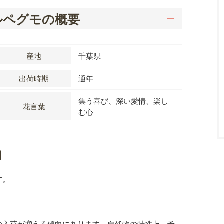
ルペグモの概要
産地
千葉県
出荷時期
通年
集う喜び、深い愛情、楽し
花言葉
む心
明
す。