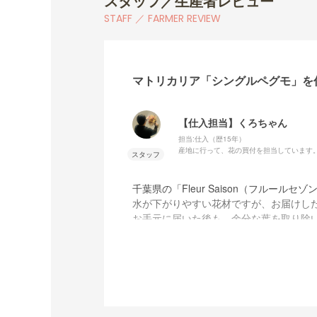
スタッフ／生産者レビュー
STAFF ／ FARMER REVIEW
マトリカリア「シングルペグモ」を
【仕入担当】くろちゃん
担当:仕入（歴15年）
産地に行って、花の買付を担当しています
千葉県の「Fleur Saison（フルー
水が下がりやすい花材ですが、お届けし
お手元に届いた後も、余分な葉を取り除
また、今の時期（秋口ごろ）は、花が小