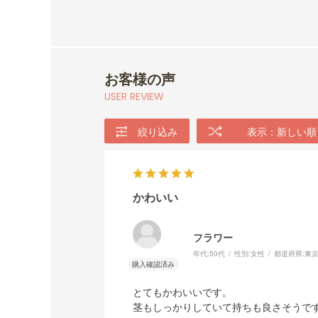
お客様の声
USER REVIEW
絞り込み
表示：新しい順
かわいい
フラワー
年代:
50代
性別:
女性
都道府県:
東
とてもかわいいです。
茎もしっかりしていて持ちも良さそうで