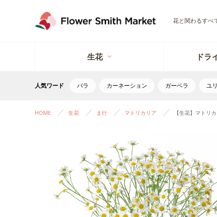
花と関わるすべ
生花
ドラ
人気ワード
バラ
カーネーション
ガーベラ
ユ
HOME
生花
ま行
マトリカリア
【生花】マトリカ