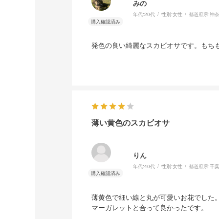
みの
年代:
20代
性別:
女性
都道府県:
神
発色の良い綺麗なスカビオサです。もち
薄い黄色のスカビオサ
りん
年代:
40代
性別:
女性
都道府県:
千
薄黄色で細い線と丸が可愛いお花でした
マーガレットと合って良かったです。