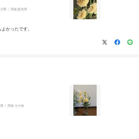
奈川県
用途:
販売用
もよかったです。
葉県
用途:
その他
。