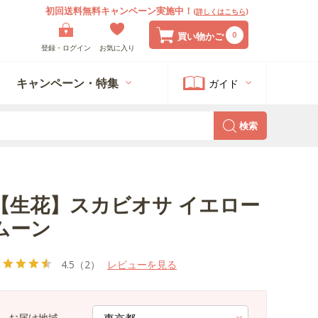
初回送料無料キャンペーン実施中！
(
詳しくはこちら
)
0
買い物かご
登録・ログイン
お気に入り
キャンペーン・特集
ガイド
検索
【生花】スカビオサ イエロー
ムーン
4.5
（2）
レビューを見る
お届け地域