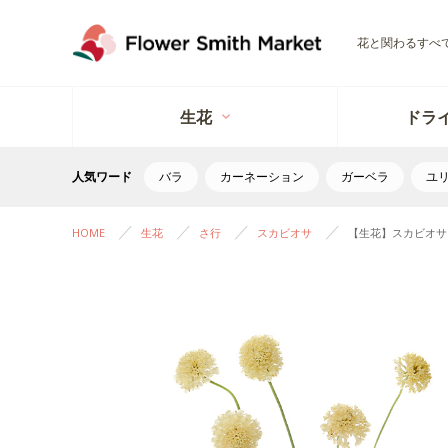
花と関わるすべ
生花
ドラ
人気ワード
バラ
カーネーション
ガーベラ
ユ
HOME
生花
さ行
スカビオサ
【生花】スカビオサ