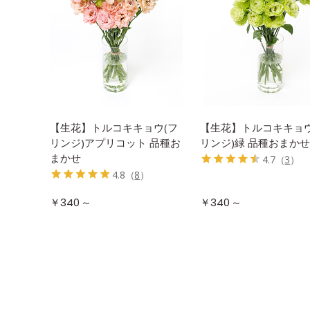
【生花】トルコキキョウ(フ
【生花】トルコキキョウ
リンジ)アプリコット 品種お
リンジ)緑 品種おまかせ
まかせ
4.7
（
3
）
4.8
（
8
）
～
～
￥340
￥340