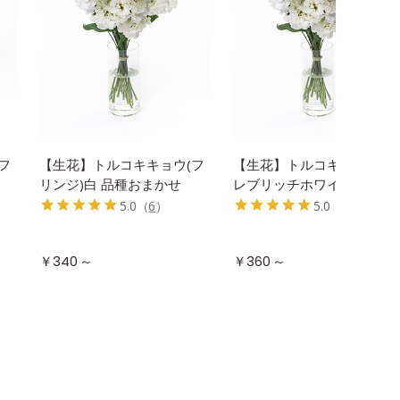
フ
【生花】トルコキキョウ(フ
【生花】トルコキキョウ セ
リンジ)白 品種おまかせ
レブリッチホワイト
5.0
（
6
）
5.0
（
1
）
～
～
￥340
￥360