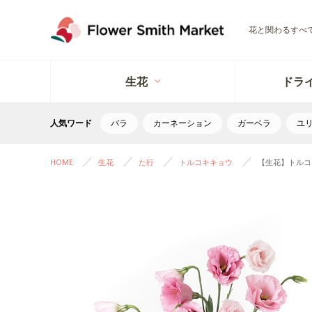
花と関わるすべ
生花
ドラ
人気ワード
バラ
カーネーション
ガーベラ
ユ
HOME
生花
た行
トルコキキョウ
【生花】トルコ