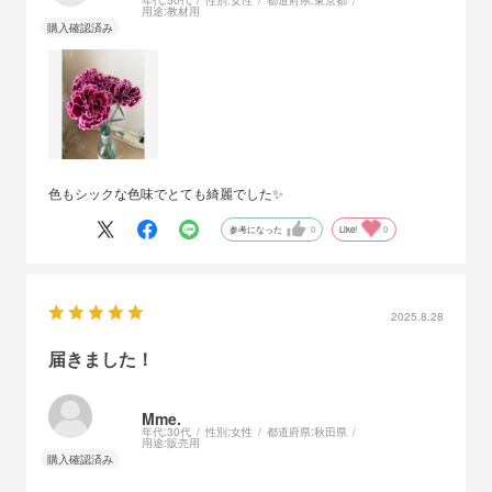
用途:
教材用
色もシックな色味でとても綺麗でした✨
参考になった
0
Like!
0
2025.8.28
届きました！
Mme.
年代:
30代
性別:
女性
都道府県:
秋田県
用途:
販売用