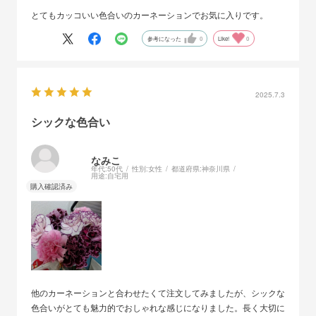
とてもカッコいい色合いのカーネーションでお気に入りです。
参考になった
0
Like!
0
2025.7.3
シックな色合い
なみこ
年代:
50代
性別:
女性
都道府県:
神奈川県
用途:
自宅用
他のカーネーションと合わせたくて注文してみましたが、シックな
色合いがとても魅力的でおしゃれな感じになりました。長く大切に