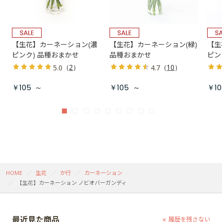
【生花】カーネーション(濃
【生花】カーネーション(緑)
【生
ピンク) 品種おまかせ
品種おまかせ
ピン
（
2
）
（
10
）
5.0
4.7
￥105
～
￥105
～
￥10
HOME
生花
か行
カーネーション
【生花】カーネーション ノビオバーガンディ
最近見た商品
履歴を残さない