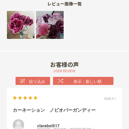
レビュー画像一覧
お客様の声
USER REVIEW
絞り込み
表示：新しい順
2026.5.1
カーネーション ノビオバーガンディー
clarabel517
年代:
50代
性別:
女性
都道府県:
東京都