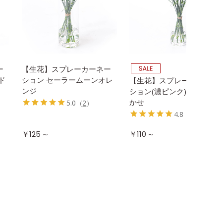
ー
【生花】スプレーカーネー
ド
ション セーラームーンオレ
【生花】スプレーカーネー
ンジ
ション(濃ピンク) 品種おま
かせ
5.0
（
2
）
4.8
（
13
）
～
～
￥125
￥110