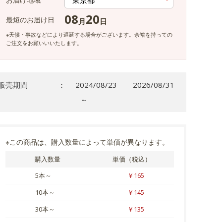
08
20
最短のお届け日
月
日
※天候・事故などにより遅延する場合がございます。余裕を持っての
ご注文をお願いいいたします。
販売期間
：
2024/08/23
2026/08/31
～
※この商品は、購入数量によって単価が異なります。
購入数量
単価（税込）
5本～
￥165
10本～
￥145
30本～
￥135