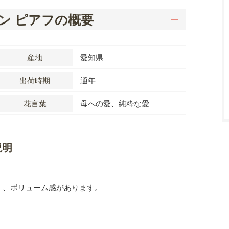
ン ピアフの概要
産地
愛知県
出荷時期
通年
花言葉
母への愛、純粋な愛
説明
く、ボリューム感があります。