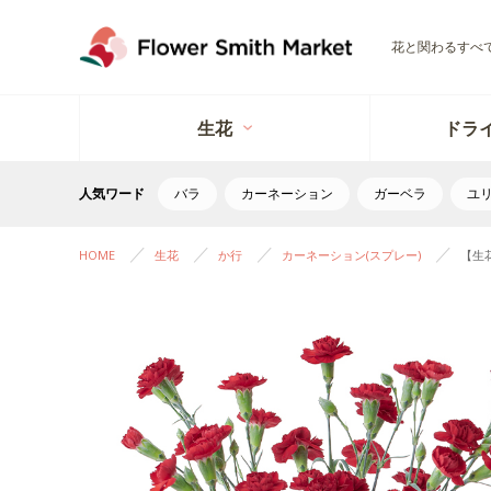
花と関わるすべ
生花
ドラ
人気ワード
バラ
カーネーション
ガーベラ
ユ
HOME
生花
か行
カーネーション(スプレー)
【生