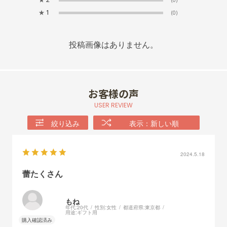
(0)
★
1
(0)
投稿画像はありません。
お客様の声
USER REVIEW
絞り込み
表示：新しい順
2024.5.18
蕾たくさん
もね
年代:
20代
性別:
女性
都道府県:
東京都
用途:
ギフト用