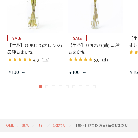
【生
オレ
【生花】ひまわり(オレンジ)
【生花】ひまわり(黄) 品種
品種おまかせ
おまかせ
（
14
）
（
4
）
4.8
5.0
￥100
～
￥100
～
￥15
HOME
生花
は行
ひまわり
【生花】ひまわり(白) 品種おまかせ