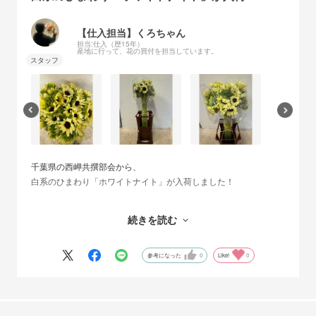
【仕入担当】くろちゃん
担当:仕入（歴15年）
産地に行って、花の買付を担当しています。
千葉県の西岬共撰部会から、
白系のひまわり「ホワイトナイト」が入荷しました！
花傷防止のため、花の部分は丁寧にフィルムで巻かれており、
続きを読む
輸送中の水下がりを防ぐため、水つけありの状態で入荷してきま
す。
参考になった
0
Like!
0
長さは60cmほど。
入荷時点では、つぼみに近いもの～6分咲き程度のものが多いの
で、
お手元に届いてからも長く楽しんでいただけるかと思います！