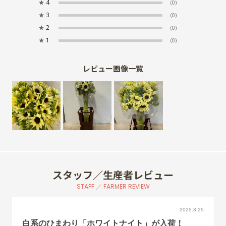
★
4
(0)
★
3
(0)
★
2
(0)
★
1
(0)
レビュー画像一覧
スタッフ／生産者レビュー
STAFF ／ FARMER REVIEW
2025.8.25
白系のひまわり「ホワイトナイト」が入荷！