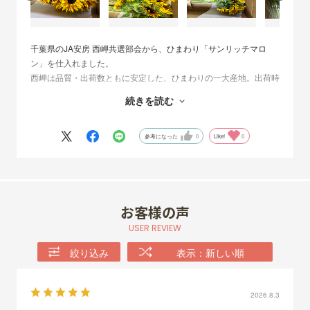
千葉県のJA安房 西岬共選部会から、ひまわり「サンリッチマロ
ン」を仕入れました。
西岬は品質・出荷数ともに安定した、ひまわりの一大産地。出荷時
は白い紙で包んで箱詰めを行うなど、花が傷つかないための工夫を
続きを読む
してくださっています。
サンリッチマロンは黄色の花びらに少し茶色が入った、複色系の色
参考になった
0
Like!
0
味が特徴です。
「ビンセント」シリーズのひまわりと比べると花びらの形が尖って
おり、色味・形ともに主張がある品種です。花束やアレンジのメイ
ン花材にぴったりですよ。
お客様の声
花サイズは6～8センチを目安に仕入れていますが、複色系のひま
USER REVIEW
わりは出荷数が少ないため、その時の入荷状況によってサイズにバ
絞り込み
表示：新しい順
ラつきがある点はご了承ください。
2026.8.3