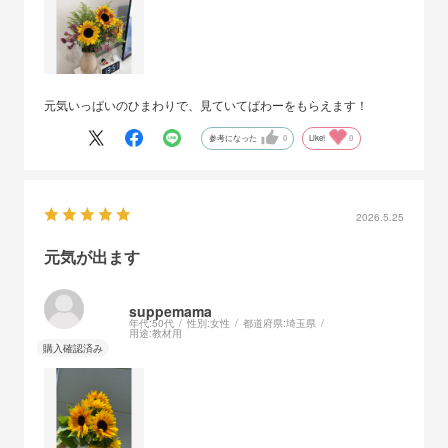
元気いっぱいのひまわりで、見ていてぱわーをもらえます！
参考になった
0
Like!
0
2026.5.25
元気が出ます
suppemama
年代:
50代
性別:
女性
都道府県:
埼玉県
用途:
教材用