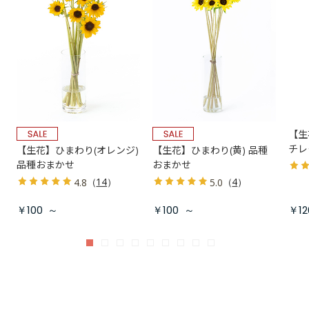
【生
チレ
【生花】ひまわり(オレンジ)
【生花】ひまわり(黄) 品種
品種おまかせ
おまかせ
（
14
）
（
4
）
4.8
5.0
￥100
～
￥100
～
￥12