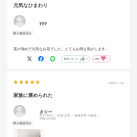
元気なひまわり
yyy
茎が強めで元気なお花でした。とてもお得な気がします。
参考になった
0
Like!
0
2026.7.19
家族に褒められた
さりー
年代:
40代
性別:
女性
都道府県:
大阪府
用途:
自宅用