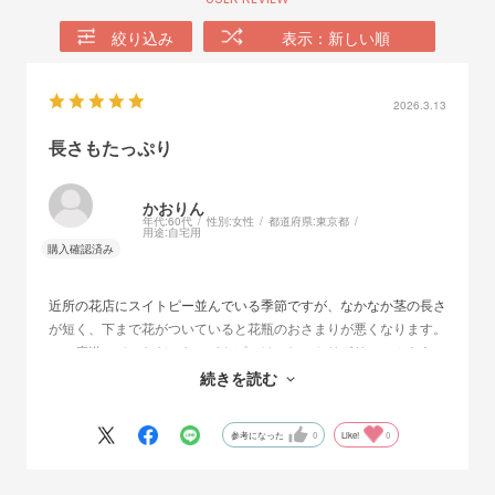
絞り込み
表示：新しい順
2026.3.13
長さもたっぷり
かおりん
年代:
60代
性別:
女性
都道府県:
東京都
用途:
自宅用
近所の花店にスイトピー並んでいる季節ですが、なかなか茎の長さ
が短く、下まで花がついていると花瓶のおさまりが悪くなります。
この度送っていただいたスイトピーは、しっかりボリュームもあ
り、茎も長めなので、飾るとしっかりした存在感があり、良かった
続きを読む
です。
参考になった
0
Like!
0