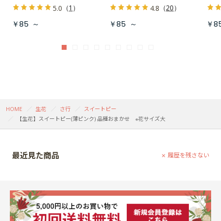
（
1
）
（
20
）
5.0
4.8
￥85
～
￥85
～
￥8
HOME
生花
さ行
スイートピー
【生花】スイートピー(薄ピンク) 品種おまかせ ※花サイズ大
最近見た商品
履歴を残さない