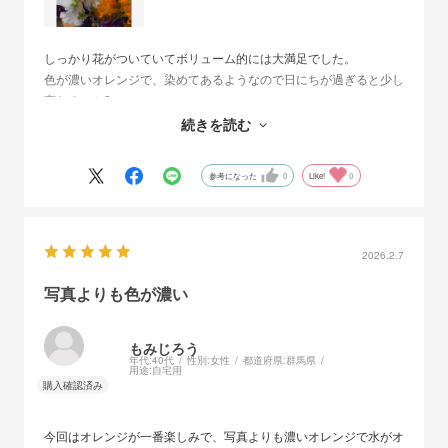
しっかり花がついていてボリューム的には大満足でした。
色が濃いオレンジで、染めてあるようなので日にちが過ぎると少し
変わるのか?
おまかせは自分のイメージと違う場合があるなと思いました。
続きを読む
でも、いつも選ばない色もたまにはいいなと思います。
参考になった
0
Like!
0
2026.2.7
写真よりも色が濃い
もみじろう
年代:
40代
性別:
女性
都道府県:
群馬県
用途:
自宅用
今回はオレンジが一番楽しみで、写真よりも濃いオレンジで水がオ