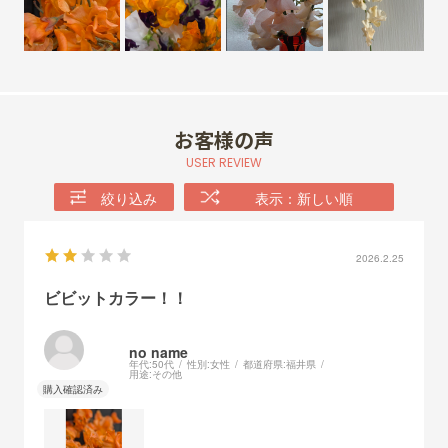
お客様の声
USER REVIEW
絞り込み
表示：新しい順
2026.2.25
ビビットカラー！！
no name
年代:
50代
性別:
女性
都道府県:
福井県
用途:
その他