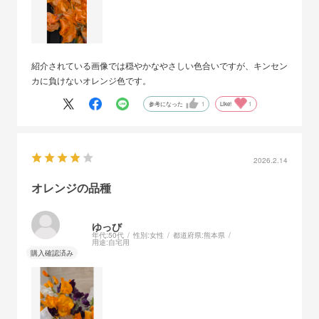
紹介されている画像では穏やかなやさしい色合いですが、キンセン
カに負けないオレンジ色です。
参考になった
1
Like!
1
2026.2.14
オレンジの品種
ゆっび
年代:
50代
性別:
女性
都道府県:
熊本県
用途:
自宅用