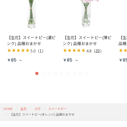
【生花】スイートピー(濃ピ
【生花】スイートピー(薄ピ
【生
ンク) 品種おまかせ
ンク) 品種おまかせ
品種
（
1
）
（
20
）
5.0
4.8
￥85
～
￥85
～
￥8
HOME
生花
さ行
スイートピー
【生花】スイートピー(オレンジ) 品種おまかせ