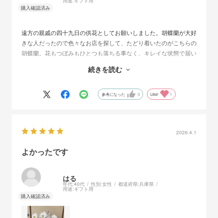
用途:
ギフト用
遠方の親戚の四十九日の供花としてお願いしました。胡蝶蘭が大好
きな人だったので色々なお店を探して、たどり着いたのがこちらの
胡蝶蘭。花もつぼみもひとつも落ちる事なく、キレイな状態で届い
たととても喜んでもらえました。贈り物や自宅用にまたお願いしよ
続きを読む
うと思います。発送前には写真も送って頂き、ありがたかったで
す。
参考になった
0
Like!
1
2026.4.1
よかったです
はる
年代:
40代
性別:
女性
都道府県:
兵庫県
用途:
ギフト用