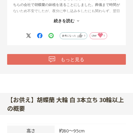
ちらの会社で胡蝶蘭の鉢植を送ることにしました。葬儀まで時間が
ないため不安でしたが、夜分に申し込みをしたにも関わらず、翌日
には発送して頂き、無事、葬儀前日に送ることが出来て感謝してお
続きを読む
ります。またすぐに札名を付けた花の写真も送って頂いたので、一
緒に送った友人達にも共有出来て喜んでもらえました。白い蘭の花
に紫の包装とリボンを巻いて、とても素敵な献花でした。こちらへ
参考になった
0
Like!
0
依頼してよかったので、また次回にもお願いしたいと思います。
もっと見る
【お供え】胡蝶蘭 大輪 白 3本立ち 30輪以上
の概要
高さ
約80～95cm