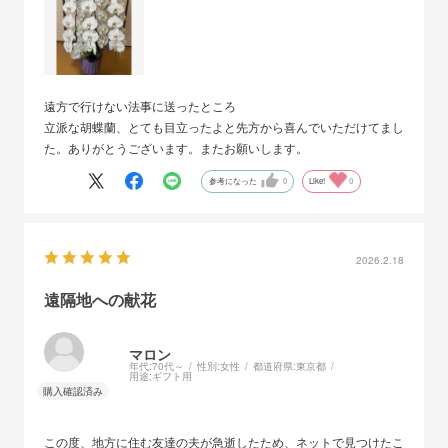
遠方で行けない法事に送ったところ
立派な胡蝶蘭、とても目立ったよと先方から喜んでいただけてまし
た。ありがとうございます。またお願いします。
参考になった
0
Like!
0
2026.2.18
遠隔地への献花
マロン
年代:
70代～
性別:
女性
都道府県:
東京都
用途:
ギフト用
この度、地方に住む友達の夫が急逝したため、ネットで見つけたこ