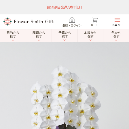
最短即日発送/送料無料
メニュー
カート
登録・ログイン
目的から
種類から
予算から
本数から
色から
探す
探す
探す
探す
探す