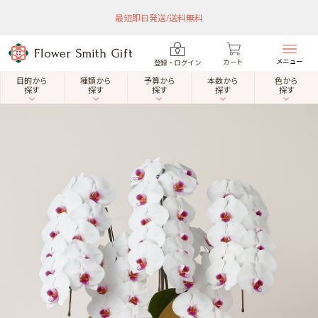
最短即日発送/送料無料
メニュー
カート
登録・ログイン
目的から
種類から
予算から
本数から
色から
探す
探す
探す
探す
探す