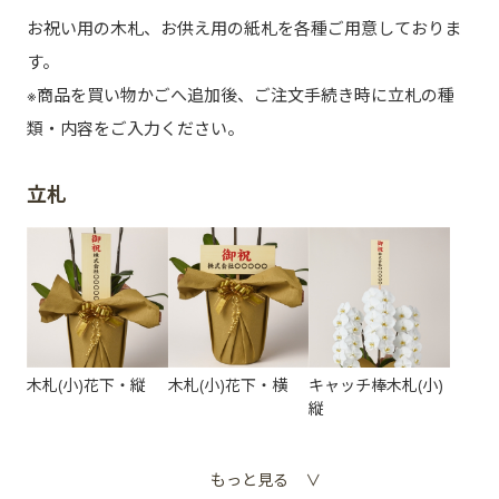
お祝い用の木札、お供え用の紙札を各種ご用意しておりま
す。
※商品を買い物かごへ追加後、ご注文手続き時に立札の種
類・内容をご入力ください。
立札
木札(小)花下・縦
木札(小)花下・横
キャッチ棒木札(小)
縦
もっと見る