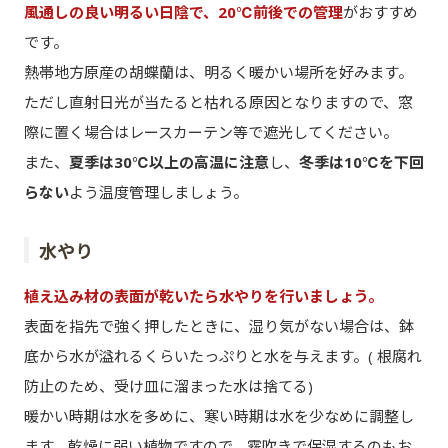
風通しの良い明るい日陰で、20℃前後での管理
がおすすめ
です。
熱帯地方原産の胡蝶蘭は、明るく暖かい場所を好みます。
ただし直射日光が当たると枯れる原因となりますので、窓
際に置く場合はレースカーテン等で遮光してください。
また、
夏季は30℃以上の高温に注意
し、
冬季は10℃を下回
らない
よう温度管理しましょう。
水やり
植え込み材の表面が乾いたら水やりを行いましょう。
表面を指先で強く押したときに、湿り気がない場合は、鉢
底から水が溢れるくらいたっぷりと水を与えます。( 根腐れ
防止のため、受け皿に溜まった水は捨てる)
暖かい時期は水を多めに、寒い時期は水を少なめに調整し
ます。乾燥に弱い植物ですので、霧吹きで保湿するのもお