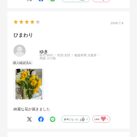
2026.7.8
ひまわり
ゆき
年代:
50代
性別:
女性
都道府県:
大阪府
用途:
その他
綺麗な花が届きました
参考になった
0
Like!
0