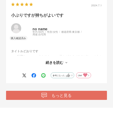
2024.7.1
小ぶりですが持ちがよいです
no name
年代:
50代
性別:
女性
都道府県:
東京都
用途:
自宅用
タイトルどおりです
この時期なのに、ひまわりなのに、持ちがよくてありがたいです！
いい意味でひまわりっぽくなくて、八重でかわいいです
続きを読む
また出たら買います！
参考になった
0
Like!
0
もっと見る